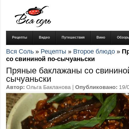
Рецепты
Видео
Путешествия
Вино
Обзор
Вся Соль
»
Рецепты
»
Второе блюдо
»
П
со свининой по-сычуаньски
Пряные баклажаны со свининой
сычуаньски
Автор:
Ольга Бакланова
|
Опубликовано:
19/