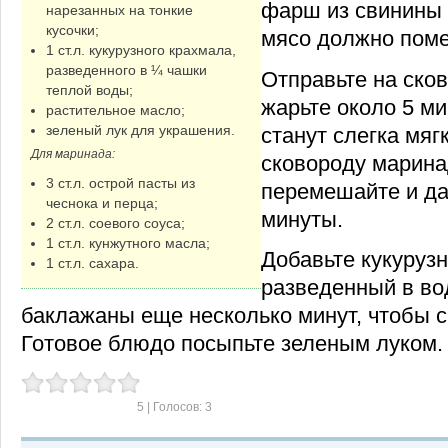
фарш из свинины 
нарезанных на тонкие
кусочки;
мясо должно поме
1 ст.л. кукурузного крахмала,
разведенного в ¼ чашки
Отправьте на ско
теплой воды;
жарьте около 5 ми
растительное масло;
зеленый лук для украшения.
станут слегка мяг
Для маринада:
сковороду марина
3 ст.л. острой пасты из
перемешайте и да
чеснока и перца;
минуты.
2 ст.л. соевого соуса;
1 ст.л. кунжутного масла;
Добавьте кукуруз
1 ст.л. сахара.
разведенный в во
баклажаны еще несколько минут, чтобы с
Готовое блюдо посыпьте зеленым луком.
5
| Голосов:
3