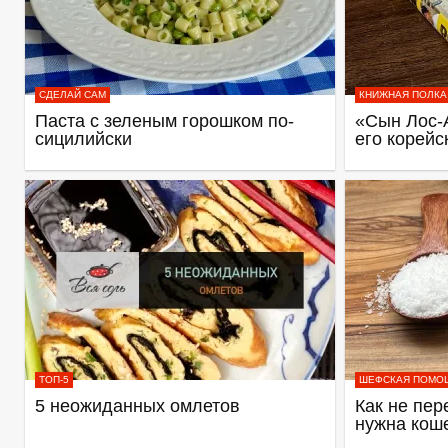
СДЕЛАЙ САМ
КНИЖНАЯ ПОЛКА
Паста с зеленым горошком по-
«Сын Лос-
сицилийски
его корейс
ТОП-5
ШЕФСКАЯ ПОМО
5 неожиданных омлетов
Как не пер
нужна кош