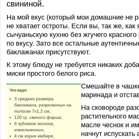
свининой.
На мой вкус (который мои домашние не р
не хватает остроты. Если вы, так же, как
сычуаньскую кухню без жгучего красного 
по вкусу. Зато все остальные аутентичны
баклажанах присутствуют.
К этому блюду не требуется никаких доб
миски простого белого риса.
Смешайте в чашк
Что надо:
маринада и отстав
3 средних размера
баклажана, разрезанных на
На сковороде разо
полоски 7х1,2 см;
растительного ма
120 гр. свиного фарша;
масле чеснок и им
6 зубчиков чеснока,
измельченных;
начнут испускать 
4 см корня имбиря,