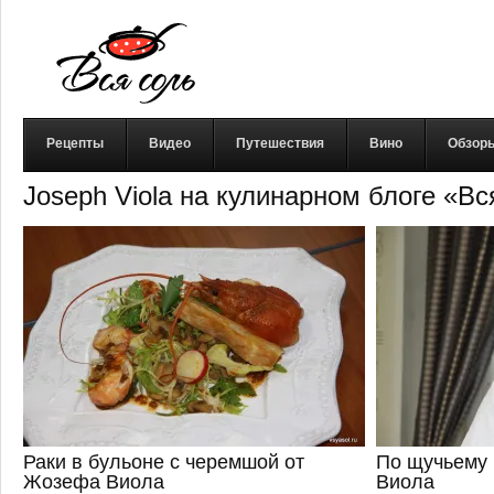
Рецепты
Видео
Путешествия
Вино
Обзор
Joseph Viola на кулинарном блоге «В
Раки в бульоне с черемшой от
По щучьему
Жозефа Виола
Виола