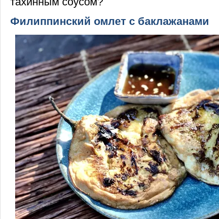
тахинным соусом?
Филиппинский омлет с баклажанами