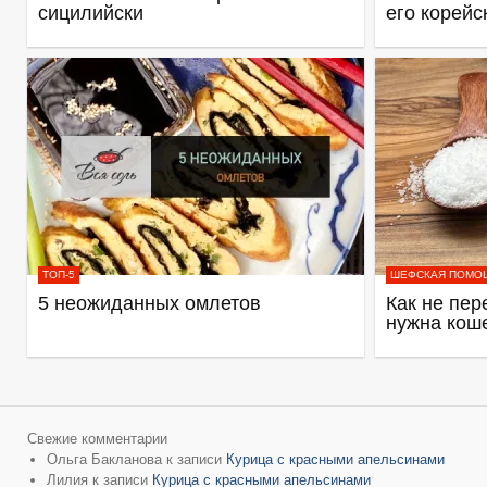
сицилийски
его корейс
ТОП-5
ШЕФСКАЯ ПОМО
5 неожиданных омлетов
Как не пер
нужна кош
Свежие комментарии
Ольга Бакланова
к записи
Курица с красными апельсинами
Лилия
к записи
Курица с красными апельсинами