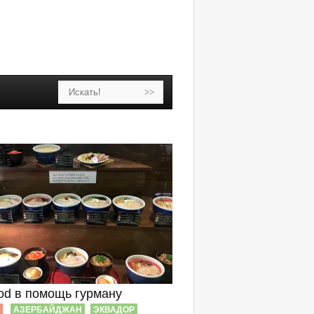
ood в помощь гурману
АЗЕРБАЙДЖАН
ЭКВАДОР