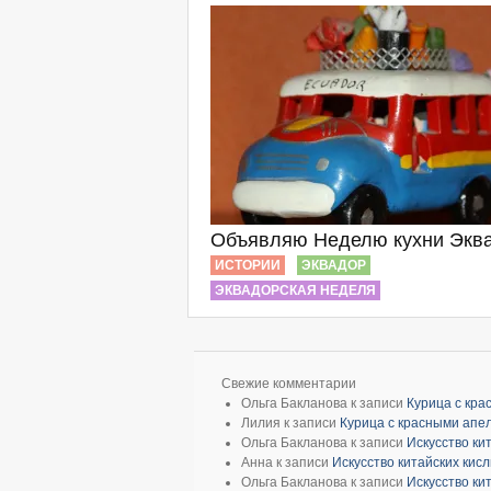
Объявляю Неделю кухни Экв
ИСТОРИИ
ЭКВАДОР
ЭКВАДОРСКАЯ НЕДЕЛЯ
Свежие комментарии
Ольга Бакланова
к записи
Курица с кр
Лилия
к записи
Курица с красными апе
Ольга Бакланова
к записи
Искусство ки
Анна
к записи
Искусство китайских кис
Ольга Бакланова
к записи
Искусство ки