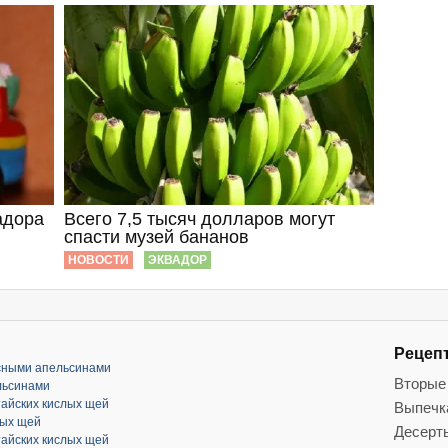
адора
Всего 7,5 тысяч долларов могут
спасти музей бананов
НОВОСТИ
ЭКВАДОР
Рецеп
асными апельсинами
Вторые
льсинами
тайских кислых щей
Выпечк
лых щей
Десерт
тайских кислых щей