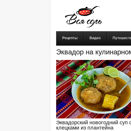
Рецепты
Видео
Путешест
Эквадор на кулинарно
Эквадорский новогодний суп 
клецками из плантейна