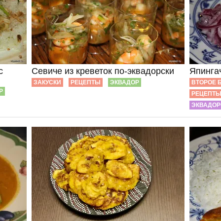
с
Севиче из креветок по-эквадорски
Япинга
ЗАКУСКИ
РЕЦЕПТЫ
ЭКВАДОР
ВТОРОЕ 
Р
РЕЦЕПТ
ЭКВАДОР