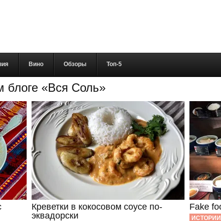
вия
Вино
Обзоры
Топ-5
м блоге «Вся Соль»
с
Креветки в кокосовом соусе по-
Fake f
эквадорски
ИСТОРИИ