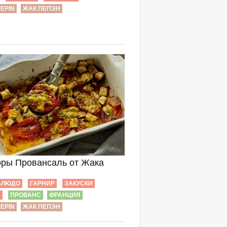
EPIN
ЖАК ПЕПЭН
ры Провансаль от Жака
БЛЮДО
ГАРНИР
ЗАКУСКИ
Ы
ПРОВАНС
ФРАНЦИЯ
EPIN
ЖАК ПЕПЭН