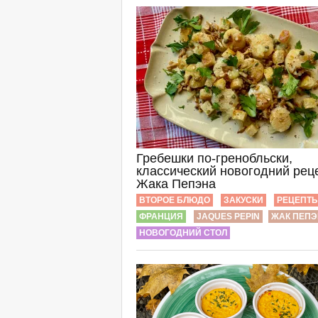
Гребешки по-гренобльски,
классический новогодний рец
Жака Пепэна
ВТОРОЕ БЛЮДО
ЗАКУСКИ
РЕЦЕПТ
ФРАНЦИЯ
JAQUES PEPIN
ЖАК ПЕПЭ
НОВОГОДНИЙ СТОЛ