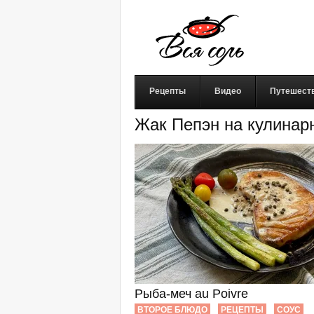
Рецепты
Видео
Путешест
Жак Пепэн на кулинар
Рыба-меч au Poivre
ВТОРОЕ БЛЮДО
РЕЦЕПТЫ
СОУС