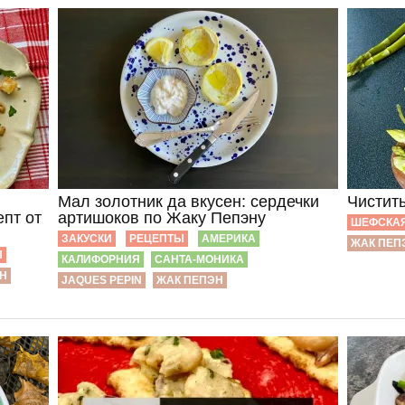
Мал золотник да вкусен: сердечки
Чистить
епт от
артишоков по Жаку Пепэну
ШЕФСКА
ЗАКУСКИ
РЕЦЕПТЫ
АМЕРИКА
ЖАК ПЕП
Ы
КАЛИФОРНИЯ
САНТА-МОНИКА
Н
JAQUES PEPIN
ЖАК ПЕПЭН