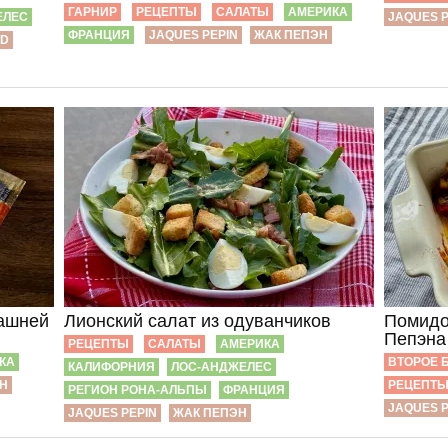
ГАРНИР
РЕЦЕПТЫ
САЛАТЫ
АМЕРИКА
ЕЛЕС
JAQUES P
ФРАНЦИЯ
JAQUES PEPIN
ЖАК ПЕПЭН
LD
машней
Лионский салат из одуванчиков
Помидо
Пепэна
РЕЦЕПТЫ
САЛАТЫ
АМЕРИКА
КА
ВТОРОЕ 
КАЛИФОРНИЯ
ЛОС-АНДЖЕЛЕС
Н
РЕЦЕПТ
РЕГИОН РОНА-АЛЬПЫ
ФРАНЦИЯ
JAQUES P
JAQUES PEPIN
ЖАК ПЕПЭН