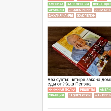
АМЕРИКА
КАЛИФОРНИЯ
ЛОС-АНДЖ
ФРАНЦИЯ
JAQUES PEPIN
JULIA CHI
ДЖУЛИЯ ЧАЙЛД
ЖАК ПЕПЭН
Без суеты: четыре закона до
еды от Жака Пепэна
КНИЖНАЯ ПОЛКА
РЕЦЕПТЫ
АМЕРИ
ФРАНЦИЯ
JAQUES PEPIN
ЖАК ПЕПЭ