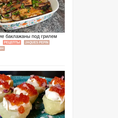
ие баклажаны под грилем
РЕЦЕПТЫ
JAQUES PEPIN
ЭН