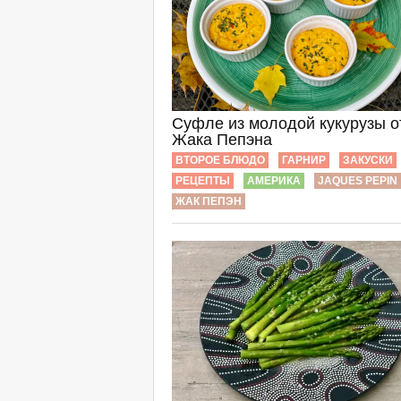
Суфле из молодой кукурузы о
Жака Пепэна
ВТОРОЕ БЛЮДО
ГАРНИР
ЗАКУСКИ
РЕЦЕПТЫ
АМЕРИКА
JAQUES PEPIN
ЖАК ПЕПЭН