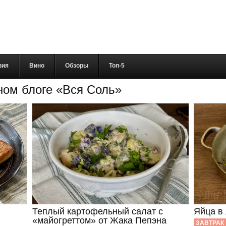
вия
Вино
Обзоры
Топ-5
ном блоге «Вся Соль»
Теплый картофельный салат с
Яйца в
«майогреттом» от Жака Пепэна
ЗАВТРАК