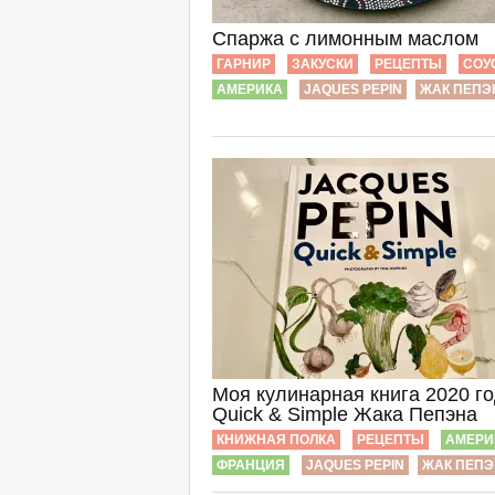
Спаржа с лимонным маслом
ГАРНИР
ЗАКУСКИ
РЕЦЕПТЫ
СОУ
АМЕРИКА
JAQUES PEPIN
ЖАК ПЕПЭ
Моя кулинарная книга 2020 го
Quick & Simple Жака Пепэна
КНИЖНАЯ ПОЛКА
РЕЦЕПТЫ
АМЕРИ
ФРАНЦИЯ
JAQUES PEPIN
ЖАК ПЕПЭ