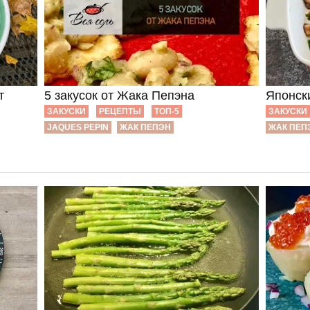
т
5 закусок от Жака Пепэна
Японск
ЗАКУСКИ
РЕЦЕПТЫ
ТОП-5
ЗАКУСКИ
JAQUES PEPIN
ЖАК ПЕПЭН
ЖАК ПЕП