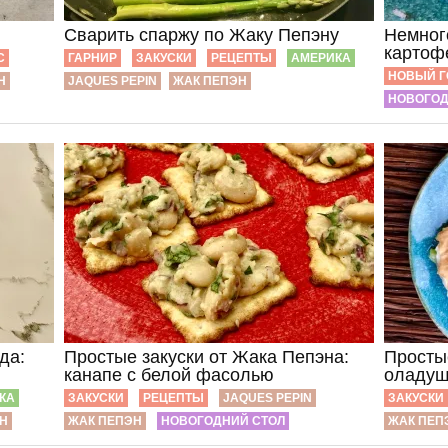
Сварить спаржу по Жаку Пепэну
Немног
картоф
С
ГАРНИР
ЗАКУСКИ
РЕЦЕПТЫ
АМЕРИКА
НОВЫЙ Г
Н
JAQUES PEPIN
ЖАК ПЕПЭН
НОВОГОД
да:
Простые закуски от Жака Пепэна:
Просты
канапе с белой фасолью
оладуш
КА
ЗАКУСКИ
РЕЦЕПТЫ
JAQUES PEPIN
ЗАКУСКИ
Н
ЖАК ПЕПЭН
НОВОГОДНИЙ СТОЛ
ЖАК ПЕП