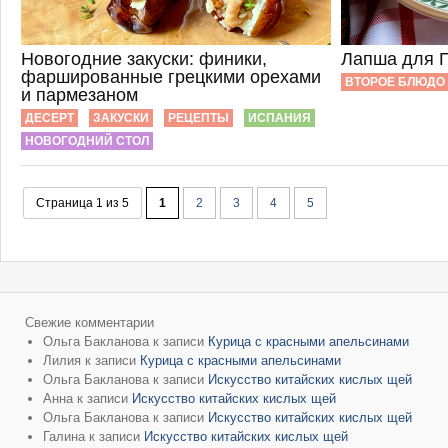
Новогодние закуски: финики,
Лапша для 
фаршированные грецкими орехами
ВТОРОЕ БЛЮДО
и пармезаном
ДЕСЕРТ
ЗАКУСКИ
РЕЦЕПТЫ
ИСПАНИЯ
НОВОГОДНИЙ СТОЛ
Страница 1 из 5
1
2
3
4
5
Свежие комментарии
Ольга Бакланова
к записи
Курица с красными апельсинами
Лилия
к записи
Курица с красными апельсинами
Ольга Бакланова
к записи
Искусство китайских кислых щей
Анна
к записи
Искусство китайских кислых щей
Ольга Бакланова
к записи
Искусство китайских кислых щей
Галина
к записи
Искусство китайских кислых щей