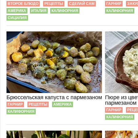
ВТОРОЕ БЛЮДО
РЕЦЕПТЫ
СДЕЛАЙ САМ
ГАРНИР
ЗАКУ
АМЕРИКА
ИТАЛИЯ
КАЛИФОРНИЯ
КАЛИФОРНИЯ
СИЦИЛИЯ
Брюссельская капуста с пармезаном
Пюре из цве
пармезаном
ГАРНИР
РЕЦЕПТЫ
АМЕРИКА
ГАРНИР
РЕЦЕ
КАЛИФОРНИЯ
КАЛИФОРНИЯ