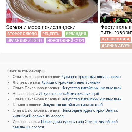
Земля и море по-ирландски
Фестиваль в
пить, говори
ВТОРОЕ БЛЮДО
РЕЦЕПТЫ
ИРЛАНДИЯ
ПУТЕШЕСТВИЯ
ИРЛАНДИЯ, 05/2013
НОВОГОДНИЙ СТОЛ
ДАРИНА АЛЛЕН
Свежие комментарии
Ольга Бакланова
к записи
Курица с красными апельсинами
Лилия
к записи
Курица с красными апельсинами
Ольга Бакланова
к записи
Искусство китайских кислых щей
Анна
к записи
Искусство китайских кислых щей
Ольга Бакланова
к записи
Искусство китайских кислых щей
Галина
к записи
Искусство китайских кислых щей
Ольга Бакланова
к записи
Новогодние идеи с края Земли:
чилийский севиче из лосося
Ирина
к записи
Новогодние идеи с края Земли: чилийский
севиче из лосося