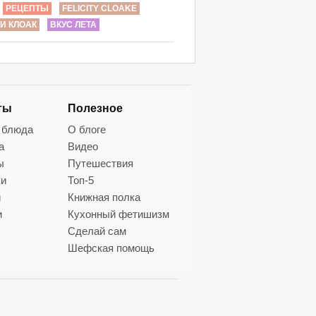
РЕЦЕПТЫ
FELICITY CLOAKE
И КЛОАК
ВКУС ЛЕТА
ты
Полезное
 блюда
О блоге
а
Видео
ы
Путешествия
ки
Топ-5
и
Книжная полка
и
Кухонный фетишизм
Сделай сам
Шефская помощь