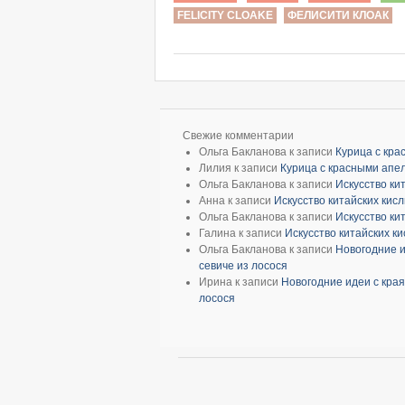
FELICITY CLOAKE
ФЕЛИСИТИ КЛОАК
Свежие комментарии
Ольга Бакланова
к записи
Курица с кр
Лилия
к записи
Курица с красными апе
Ольга Бакланова
к записи
Искусство ки
Анна
к записи
Искусство китайских кис
Ольга Бакланова
к записи
Искусство ки
Галина
к записи
Искусство китайских к
Ольга Бакланова
к записи
Новогодние и
севиче из лосося
Ирина
к записи
Новогодние идеи с края
лосося