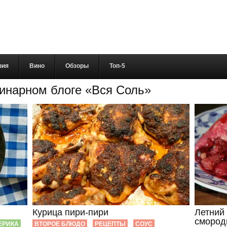
вия
Вино
Обзоры
Топ-5
линарном блоге «Вся Соль»
Курица пири-пири
Летний 
смород
ЕРИКА
ВТОРОЕ БЛЮДО
РЕЦЕПТЫ
СОУС