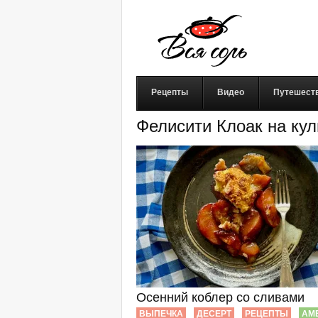
Рецепты
Видео
Путешест
Фелисити Клоак на ку
Осенний коблер со сливами
ВЫПЕЧКА
ДЕСЕРТ
РЕЦЕПТЫ
АМ