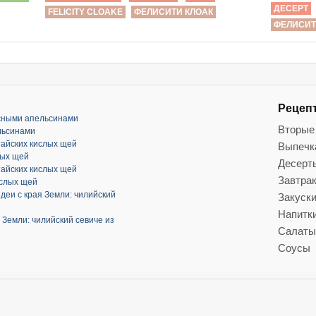
ДЕСЕРТ
FELICITY CLOAKE
ФЕЛИСИТИ КЛОАК
ФЕЛИСИТ
Рецеп
асными апельсинами
Вторые
льсинами
тайских кислых щей
Выпечк
лых щей
Десерт
тайских кислых щей
Завтра
ислых щей
деи с края Земли: чилийский
Закуск
Напитк
 Земли: чилийский севиче из
Салаты
Соусы