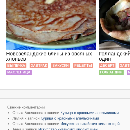
Новозеландские блины из овсяных
Голландский
хлопьев
один
ВЫПЕЧКА
ЗАВТРАК
ЗАКУСКИ
РЕЦЕПТЫ
ДЕСЕРТ
ЗАВТ
МАСЛЕНИЦА
ГОЛЛАНДИЯ
Свежие комментарии
Ольга Бакланова
к записи
Курица с красными апельсинами
Лилия
к записи
Курица с красными апельсинами
Ольга Бакланова
к записи
Искусство китайских кислых щей
Анна
к записи
Искусство китайских кислых щей