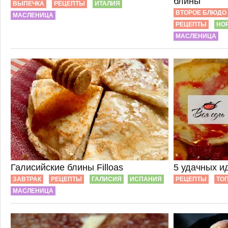
блины
ВЫПЕЧКА
РЕЦЕПТЫ
ИТАЛИЯ
ВТОРОЕ БЛЮДО
МАСЛЕНИЦА
РЕЦЕПТЫ
НО
МАСЛЕНИЦА
Галисийские блины Filloas
5 удачных и
ЗАВТРАК
РЕЦЕПТЫ
ГАЛИСИЯ
ИСПАНИЯ
РЕЦЕПТЫ
ТОП
МАСЛЕНИЦА