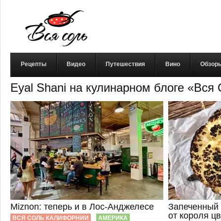
Рецепты
Видео
Путешествия
Вино
Обзор
Eyal Shani на кулинарном блоге «Вся
Miznon: теперь и в Лос-Анджелесе
Запеченный 
от короля ц
ВСЯ СОЛЬ КАЛИФОРНИИ
АМЕРИКА