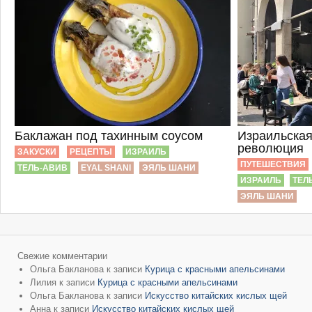
Баклажан под тахинным соусом
Израильская
революция
ЗАКУСКИ
РЕЦЕПТЫ
ИЗРАИЛЬ
ПУТЕШЕСТВИЯ
ТЕЛЬ-АВИВ
EYAL SHANI
ЭЯЛЬ ШАНИ
ИЗРАИЛЬ
ТЕЛ
ЭЯЛЬ ШАНИ
Свежие комментарии
Ольга Бакланова
к записи
Курица с красными апельсинами
Лилия
к записи
Курица с красными апельсинами
Ольга Бакланова
к записи
Искусство китайских кислых щей
Анна
к записи
Искусство китайских кислых щей