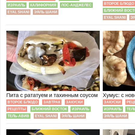
ВТОРОЕ БЛЮДО
ИЗРАИЛЬ
КАЛИФОРНИЯ
ЛОС-АНДЖЕЛЕС
БЛИЖНИЙ ВОСТ
EYAL SHANI
ЭЯЛЬ ШАНИ
EYAL SHANI
Э
Пита с рататуем и тахинным соусом
Хумус: с нов
ВТОРОЕ БЛЮДО
ЗАВТРАК
ЗАКУСКИ
ЗАКУСКИ
РЕЦ
РЕЦЕПТЫ
БЛИЖНИЙ ВОСТОК
ИЗРАИЛЬ
ИЗРАИЛЬ
ТЕЛ
ТЕЛЬ-АВИВ
EYAL SHANI
ЭЯЛЬ ШАНИ
ЭЯЛЬ ШАНИ