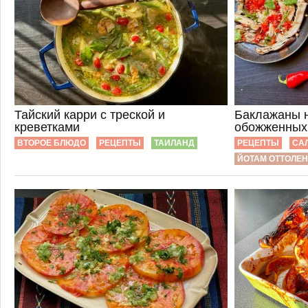
Тайский карри с треской и
Баклажаны н
креветками
обожженных
ВТОРОЕ БЛЮДО
РЕЦЕПТЫ
ТАИЛАНД
РЕЦЕПТЫ
СА
ЙОТАМ ОТТОЛЕ