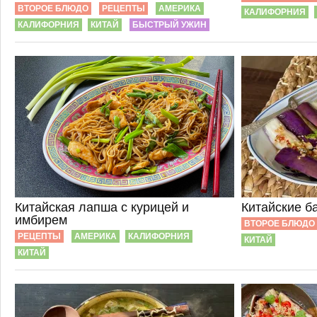
ВТОРОЕ БЛЮДО
РЕЦЕПТЫ
АМЕРИКА
КАЛИФОРНИЯ
КАЛИФОРНИЯ
КИТАЙ
БЫСТРЫЙ УЖИН
Китайская лапша с курицей и
Китайские б
имбирем
ВТОРОЕ БЛЮДО
РЕЦЕПТЫ
АМЕРИКА
КАЛИФОРНИЯ
КИТАЙ
КИТАЙ