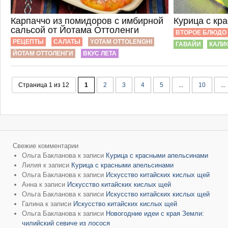
Карпаччо из помидоров с имбирной
Курица с кр
сальсой от Йотама Оттоленги
ВТОРОЕ БЛЮДО
РЕЦЕПТЫ
САЛАТЫ
YOTAM OTTOLENGHI
ГАВАЙИ
КАЛИ
ЙОТАМ ОТТОЛЕНГИ
ВКУС ЛЕТА
Страница 1 из 12
1
2
3
4
5
...
10
...
Свежие комментарии
Ольга Бакланова
к записи
Курица с красными апельсинами
Лилия
к записи
Курица с красными апельсинами
Ольга Бакланова
к записи
Искусство китайских кислых щей
Анна
к записи
Искусство китайских кислых щей
Ольга Бакланова
к записи
Искусство китайских кислых щей
Галина
к записи
Искусство китайских кислых щей
Ольга Бакланова
к записи
Новогодние идеи с края Земли:
чилийский севиче из лосося