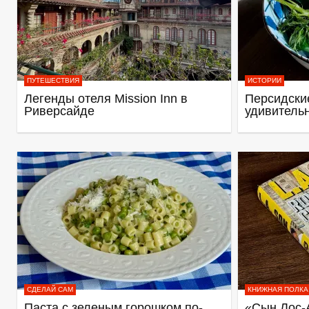
ПУТЕШЕСТВИЯ
ИСТОРИИ
Легенды отеля Mission Inn в
Персидские
Риверсайде
удивитель
СДЕЛАЙ САМ
КНИЖНАЯ ПОЛКА
Паста с зеленым горошком по-
«Сын Лос-