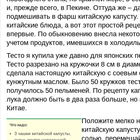
и, прежде всего, в Пекине. Оттуда же – 
подмешивать в фарш китайскую капусту.
китайские блюда, а вот этот простой рец
впервые. По обыкновению внесла некото
учетом продуктов, имевшихся в холодиль
Тесто я купила уже давно для японских п
Тесто разрезано на кружочки 8 см в диам
сделала настоящую китайскую с соевым 
кунжутным маслом. Было 50 кружков тест
получилось 50 пельменей. По рецепту ка
лука должно быть в два раза больше, но 
Китае.
Положите мелко 
Что надо:
китайскую капусту
3 чашки китайской капусты,
солью, перемешай
очень мелко нарезанной;