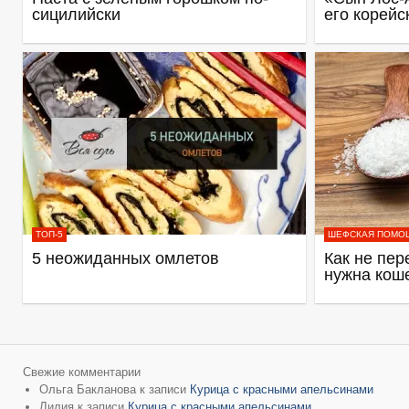
сицилийски
его корейс
ТОП-5
ШЕФСКАЯ ПОМО
5 неожиданных омлетов
Как не пер
нужна кош
Свежие комментарии
Ольга Бакланова
к записи
Курица с красными апельсинами
Лилия
к записи
Курица с красными апельсинами