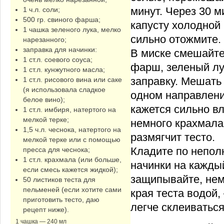
минут. Через 30 м
1 ч.л. соли;
500 гр. свиного фарша;
капусту холодной 
1 чашка зеленого лука, мелко
сильно отожмите.
нарезанного;
заправка для начинки:
В миске смешайте
1 ст.л. соевого соуса;
фарш, зеленый лу
1 ст.л. кунжутного масла;
заправку. Мешать 
1 ст.л. рисового вина или саке
(я использовала сладкое
одном направлени
белое вино);
кажется сильно в
1 ст.л. имбиря, натертого на
мелкой терке;
немного крахмала
1,5 ч.л. чеснока, натертого на
размягчит тесто.
мелкой терке или с помощью
Кладите по непол
пресса для чеснока;
1 ст.л. крахмала (или больше,
начинки на каждый
если смесь кажется жидкой);
защипывайте, не
50 листиков теста для
пельменей (если хотите сами
края теста водой,
приготовить тесто, даю
легче склеиваться
рецепт ниже).
1 чашка — 240 мл