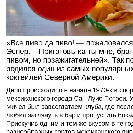
«Все пиво да пиво! — пожаловалс
Эспер. – Приготовь-ка ты мне, брат
пивом, но позажигательней». Так п
родился один из самых популярных
коктейлей Северной Америки.
Дело происходило в начале 1970-х в спо
мексиканского города Сан-Луис-Потоси. 
Мичел был завсегдатаем клуба, где посл
любил заглянуть в бар и пропустить бока
Прискучив одним и тем же вкусом в те г
разнообразных сортов мексиканского пив