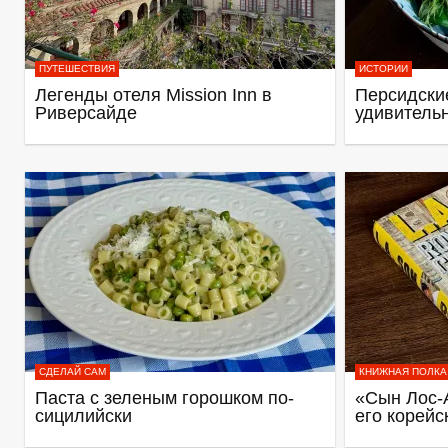
ПУТЕШЕСТВИЯ
ИСТОРИИ
Легенды отеля Mission Inn в
Персидские
Риверсайде
удивитель
СДЕЛАЙ САМ
КНИЖНАЯ ПОЛКА
Паста с зеленым горошком по-
«Сын Лос-
сицилийски
его корейс