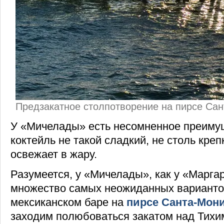
Предзакатное столпотворение на пирсе Са
У «Мичелады» есть несомненное преимущ
коктейль не такой сладкий, не столь креп
освежает в жару.
Разумеется, у «Мичелады», как у «Маргар
множество самых неожиданных варианто
мексиканском баре на
пирсе Санта-Мон
заходим полюбоваться закатом над Тихи