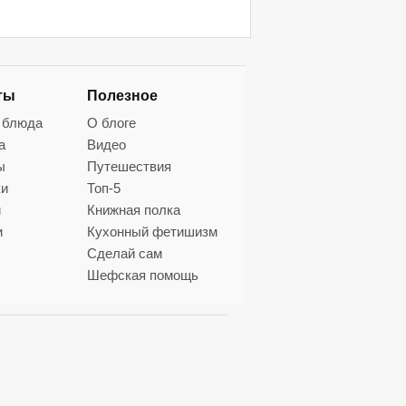
ты
Полезное
 блюда
О блоге
а
Видео
ы
Путешествия
ки
Топ-5
и
Книжная полка
и
Кухонный фетишизм
Сделай сам
Шефская помощь