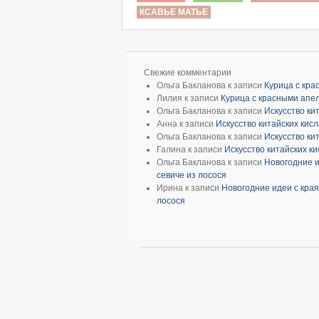
КСАВЬЕ МАТЬЕ
Свежие комментарии
Ольга Бакланова
к записи
Курица с кр
Лилия
к записи
Курица с красными апе
Ольга Бакланова
к записи
Искусство ки
Анна
к записи
Искусство китайских кис
Ольга Бакланова
к записи
Искусство ки
Галина
к записи
Искусство китайских к
Ольга Бакланова
к записи
Новогодние и
севиче из лосося
Ирина
к записи
Новогодние идеи с края
лосося