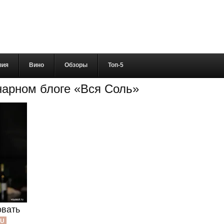
вия
Вино
Обзоры
Топ-5
инарном блоге «Вся Соль»
овать
EU