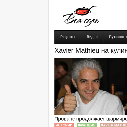
Рецепты
Видео
Путешест
Xavier Mathieu на кул
Прованс продолжает шармир
ИСТОРИИ
ФРАНЦИЯ
XAVIER MATHI