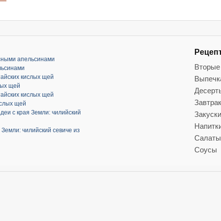
Рецеп
асными апельсинами
Вторые
льсинами
тайских кислых щей
Выпечк
лых щей
Десерт
тайских кислых щей
Завтра
ислых щей
деи с края Земли: чилийский
Закуск
Напитк
 Земли: чилийский севиче из
Салаты
Соусы