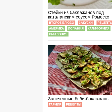
Стейки из баклажанов под
каталанским соусом Ромеско
ВТОРОЕ БЛЮДО
ЗАКУСКИ
РЕЦЕПТ
АМЕРИКА
ИСПАНИЯ
КАЛИФОРНИЯ
КАТАЛОНИЯ
Запеченные бэби-баклажаны
ГАРНИР
РЕЦЕПТЫ