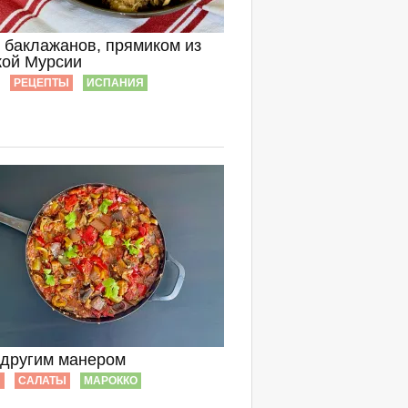
з баклажанов, прямиком из
кой Мурсии
РЕЦЕПТЫ
ИСПАНИЯ
 другим манером
Ы
САЛАТЫ
МАРОККО