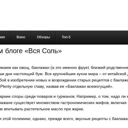
вия
Вино
Обзоры
Топ-5
м блоге «Вся Соль»
маем как овощ, баклажан (а это именно фрукт, близкий родственни
и дни настоящий бум. Все крупнейшие кухни мира – от китайской 
бой в изобретении новых и возрождении старых рецептов с баклаж
 Plenty отдельную главу, назвав ее «Баклажан всемогущий».
ие споры среди поваров и гурманов. Например, о том, надо ли его
аклажане существует множеством гастрономических мифов, включая 
ше впитывать растительное масло при жарке.
и этой полемики, однако, прежде всего, вкусные рецепты с баклажа