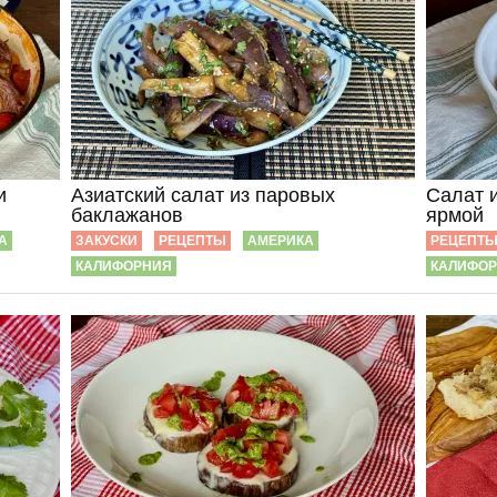
и
Азиатский салат из паровых
Салат 
баклажанов
ярмой
А
ЗАКУСКИ
РЕЦЕПТЫ
АМЕРИКА
РЕЦЕПТ
КАЛИФОРНИЯ
КАЛИФО