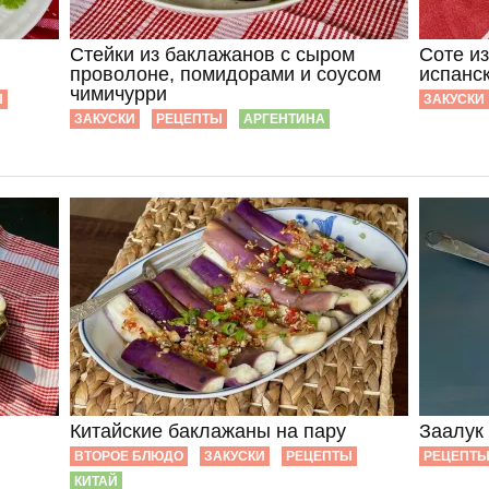
Стейки из баклажанов с сыром
Соте и
проволоне, помидорами и соусом
испанс
чимичурри
Ы
ЗАКУСКИ
ЗАКУСКИ
РЕЦЕПТЫ
АРГЕНТИНА
Китайские баклажаны на пару
Заалук
ВТОРОЕ БЛЮДО
ЗАКУСКИ
РЕЦЕПТЫ
РЕЦЕПТ
КИТАЙ