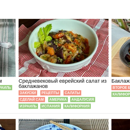
м
Средневековый еврейский салат из
Баклаж
баклажанов
РАИЛЬ
ВТОРОЕ 
ЗАКУСКИ
РЕЦЕПТЫ
САЛАТЫ
КАЛИФО
СДЕЛАЙ САМ
АМЕРИКА
АНДАЛУСИЯ
ИЗРАИЛЬ
ИСПАНИЯ
КАЛИФОРНИЯ