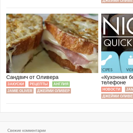
ДЖЕЙМИ ОЛИВЕ
Сандвич от Оливера
«Кухонная б
телефоне
ЗАКУСКИ
РЕЦЕПТЫ
АНГЛИЯ
НОВОСТИ
JAM
JAMIE OLIVER
ДЖЕЙМИ ОЛИВЕР
ДЖЕЙМИ ОЛИВЕ
Свежие комментарии