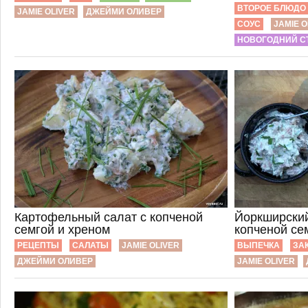
ВТОРОЕ БЛЮДО
JAMIE OLIVER
ДЖЕЙМИ ОЛИВЕР
СОУС
JAMIE O
НОВОГОДНИЙ С
Картофельный салат с копченой
Йоркширский
семгой и хреном
копченой се
РЕЦЕПТЫ
САЛАТЫ
JAMIE OLIVER
ВЫПЕЧКА
ЗА
ДЖЕЙМИ ОЛИВЕР
JAMIE OLIVER