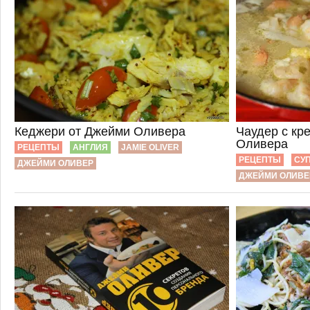
Кеджери от Джейми Оливера
Чаудер с кр
Оливера
РЕЦЕПТЫ
АНГЛИЯ
JAMIE OLIVER
РЕЦЕПТЫ
СУ
ДЖЕЙМИ ОЛИВЕР
ДЖЕЙМИ ОЛИВЕ