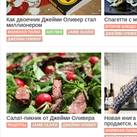
Как двоечник Джейми Оливер стал
Спагетти с 
миллионером
ВТОРОЕ БЛЮДО
КНИЖНАЯ ПОЛКА
АНГЛИЯ
JAMIE OLIVER
ДЖЕЙМИ ОЛИВЕ
ДЖЕЙМИ ОЛИВЕР
Салат-пикник от Джейми Оливера
Новая книг
продается, 
РЕЦЕПТЫ
JAMIE OLIVER
ДЖЕЙМИ ОЛИВЕР
КНИЖНАЯ ПОЛК