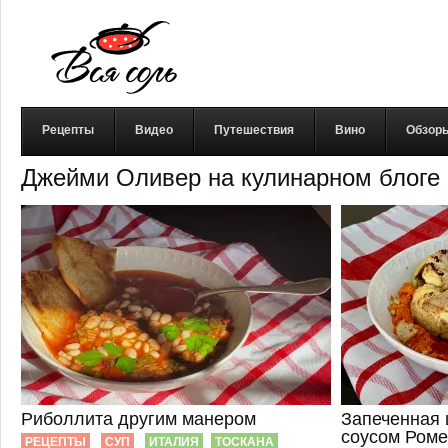
Рецепты
Видео
Путешествия
Вино
Обзор
Джейми Оливер на кулинарном блоге
Риболлита другим манером
Запеченная 
соусом Роме
РЕЦЕПТЫ
СУП
ИТАЛИЯ
ТОСКАНА