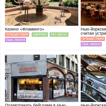
Казино «Фламинго»
Нью-йоркски
считая устр
ПУТЕШЕСТВИЯ
АМЕРИКА
ЛАС-ВЕГАС
ПУТЕШЕСТВИЯ
США, 09/2019
США, 09/2019
Позавтракать бейглами в Нью-
Нью-йоркск