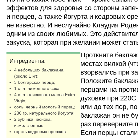
эффектов для здоровья со стороны запе
и перцев, а также йогурта и кедровых ор
не известно. И неслучайно Клаудия Роде
одним из своих любимых. Это действител
закуска, которая при желании может стат
Проткните баклаж
Ингредиенты:
местах вилкой (чт
4 небольших баклажана
взорвались при за
(около 1 кг);
Положите баклаж
3 болгарских перца;
перцами на против
1 ст.л. лимонного сока;
4 ст.л. оливкового масла Extra
духовке при 220С 
Virgin;
или до тех пор, п
соль, черный молотый перец;
230 гр. натурального йогурта;
баклажан он не б
2 зубчика чеснока,
раз переверните 
измельченные;
Если перцы стали 
горсть кедровых орешков.