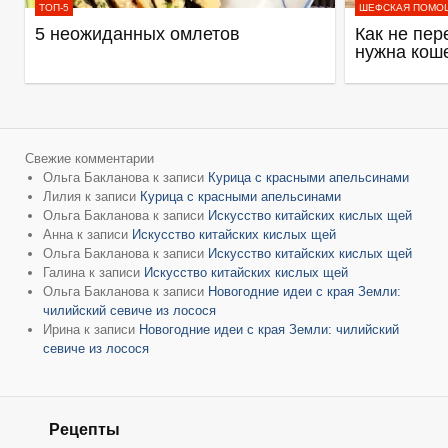
ТОП-5
ШЕФСКАЯ ПОМО
5 неожиданных омлетов
Как не пер
нужна кош
Свежие комментарии
Ольга Бакланова
к записи
Курица с красными апельсинами
Лилия
к записи
Курица с красными апельсинами
Ольга Бакланова
к записи
Искусство китайских кислых щей
Анна
к записи
Искусство китайских кислых щей
Ольга Бакланова
к записи
Искусство китайских кислых щей
Галина
к записи
Искусство китайских кислых щей
Ольга Бакланова
к записи
Новогодние идеи с края Земли:
чилийский севиче из лосося
Ирина
к записи
Новогодние идеи с края Земли: чилийский
севиче из лосося
Рецепты