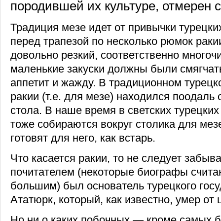
породившей их культуре, отмерен с
Традиция мезе идет от привычки турецки
перед трапезой по несколько рюмок ракии
довольно резкий, соответственно много
маленькие закуски должны были смягчать
аппетит и жажду. В традиционном турецк
ракии (т.е. для мезе) находился поодаль
стола. В наше время в светских турецки
тоже собираются вокруг столика для мезе
готовят для него, как встарь.
Что касается ракии, то не следует забыв
почитателем (некоторые биографы счита
большим) был основатель турецкого гос
Ататюрк, который, как известно, умер от 
Но ни о каких побочных — кроме самых 