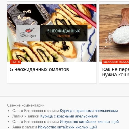
ТОП-5
ШЕФСКАЯ ПОМО
5 неожиданных омлетов
Как не пер
нужна кош
Свежие комментарии
Ольга Бакланова
к записи
Курица с красными апельсинами
Лилия
к записи
Курица с красными апельсинами
Ольга Бакланова
к записи
Искусство китайских кислых щей
Анна
к записи
Искусство китайских кислых щей