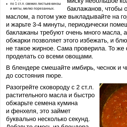
миску небольшое ко
по 1 ст.л. свежих листьев кинзы
баклажанов, чтобы 
и мяты, мелко порезанных.
маслом, а потом уже выкладывайте на г
и жарьте
3-4 минуты,
периодически поме
баклажаны требуют очень много масла, а
обжарки позволяет этого избежать, и бл
не такое жирное. Сама проверила. То же
проделать со всеми овощами.
В блендере смешайте имбирь, чеснок и ч
до состояния пюре.
Разогрейте сковороду с 2 ст.л.
растительного масла и быстро
обжарьте семена кумина
и фенхеля, это займет
буквально несколько секунд.
Добавьте смесь из блендера,