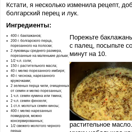
Кстати, я несколько изменила рецепт, до
болгарский перец и лук.
Ингредиенты:
400 г. баклажанов;
Порежьте баклажаны
200 г. болгарского перца,
с палец, посыпьте с
порезанного на полоски;
2 луковицы среднего размера,
минут на 10.
порезанные на маленькие дольки;
1/2 ч.л. соли;
150 г. растительного масла;
40 г. мелко порезанного имбиря;
40 г. чеснока, нарезанного
кружочками;
2 зеленых перца чили, очищенных
от семян и мелко порезанных;
1 ч.л. семян кумина или тмина;
2 ч.л. семян фенхеля;
1 ст.л. молотых семян кинзы;
400 г. мелко нарезанных
помидоров, можно
консервированных;
растительное масло.
1/2 свежего молотого черного
перца;