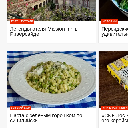
ПУТЕШЕСТВИЯ
ИСТОРИИ
Легенды отеля Mission Inn в
Персидские
Риверсайде
удивитель
СДЕЛАЙ САМ
КНИЖНАЯ ПОЛКА
Паста с зеленым горошком по-
«Сын Лос-
сицилийски
его корейс