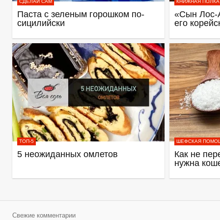
СДЕЛАЙ САМ
КНИЖНАЯ ПОЛКА
Паста с зеленым горошком по-
«Сын Лос-
сицилийски
его корейс
ТОП-5
ШЕФСКАЯ ПОМО
5 неожиданных омлетов
Как не пер
нужна кош
Свежие комментарии