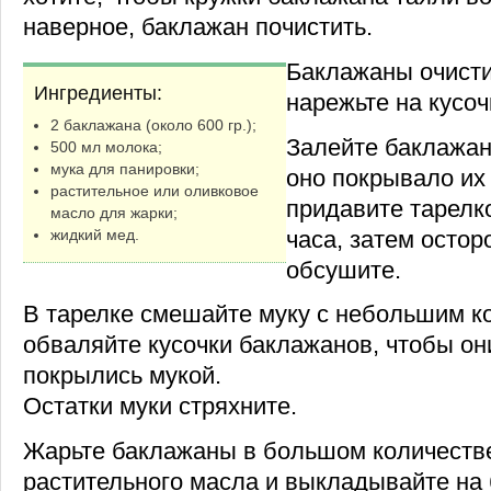
наверное, баклажан почистить.
Баклажаны очисти
Ингредиенты:
нарежьте на кусоч
2 баклажана (около 600 гр.);
Залейте баклажан
500 мл молока;
мука для панировки;
оно покрывало их
растительное или оливковое
придавите тарелко
масло для жарки;
часа, затем осто
жидкий мед.
обсушите.
В тарелке смешайте муку с небольшим к
обваляйте кусочки баклажанов, чтобы о
покрылись мукой.
Остатки муки стряхните.
Жарьте баклажаны в большом количестве
растительного масла и выкладывайте на