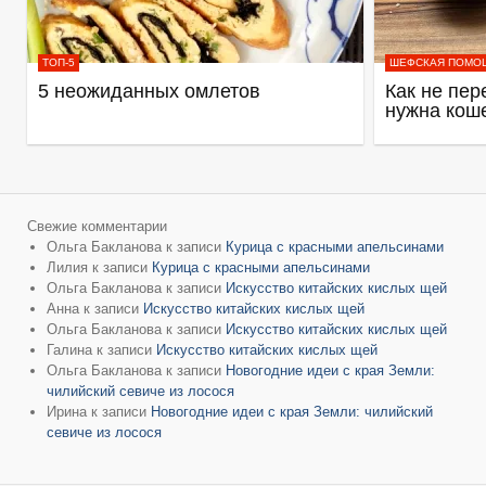
ТОП-5
ШЕФСКАЯ ПОМО
5 неожиданных омлетов
Как не пер
нужна кош
Свежие комментарии
Ольга Бакланова
к записи
Курица с красными апельсинами
Лилия
к записи
Курица с красными апельсинами
Ольга Бакланова
к записи
Искусство китайских кислых щей
Анна
к записи
Искусство китайских кислых щей
Ольга Бакланова
к записи
Искусство китайских кислых щей
Галина
к записи
Искусство китайских кислых щей
Ольга Бакланова
к записи
Новогодние идеи с края Земли:
чилийский севиче из лосося
Ирина
к записи
Новогодние идеи с края Земли: чилийский
севиче из лосося