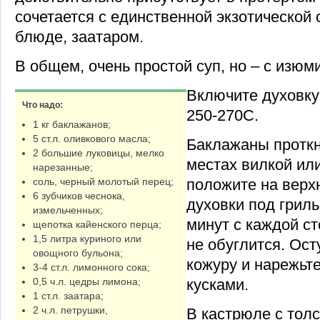
сочетается с единственной экзотической 
блюде, заатаром.
В общем, очень простой суп, но – с изюм
Включите духовку
Что надо:
250-270С.
1 кг баклажанов;
5 ст.л. оливкового масла;
Баклажаны проткн
2 большие луковицы, мелко
местах вилкой ил
нарезанные;
положите на верх
соль, черный молотый перец;
6 зубчиков чеснока,
духовки под гриль
измельченных;
минут с каждой с
щепотка кайенского перца;
1,5 литра куриного или
не обуглится. Ост
овощного бульона;
кожуру и нарежьт
3-4 ст.л. лимонного сока;
кусками.
0,5 ч.л. цедры лимона;
1 ст.л. заатара;
2 ч.л. петрушки,
В кастрюле с тол