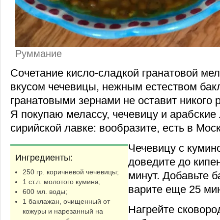
Руммание
Сочетание кисло-сладкой гранатовой ме
вкусом чечевицы, нежным естеством бак
гранатовыми зернами не оставит никого
Я покупаю мелассу, чечевицу и арабские
сирийской лавке: вообразите, есть в Моск
Чечевицу с кумин
Ингредиенты:
доведите до кипен
250 гр. коричневой чечевицы;
минут. Добавьте б
1 ст.л. молотого кумина;
варите еще 25 мин
600 мл. воды;
1 баклажан, очищенный от
Нагрейте сковород
кожуры и нарезанный на