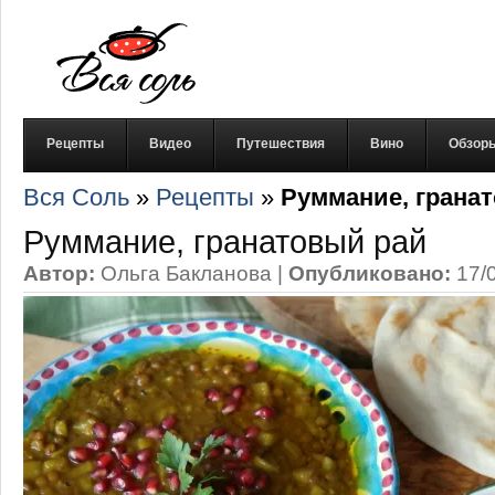
Рецепты
Видео
Путешествия
Вино
Обзор
Вся Соль
»
Рецепты
»
Руммание, грана
Руммание, гранатовый рай
Автор:
Ольга Бакланова
|
Опубликовано:
17/