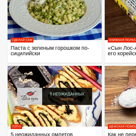
СДЕЛАЙ САМ
КНИЖНАЯ ПОЛКА
Паста с зеленым горошком по-
«Сын Лос-
сицилийски
его корейс
ТОП-5
ШЕФСКАЯ ПОМО
5 неожиданных омлетов
Как не пер