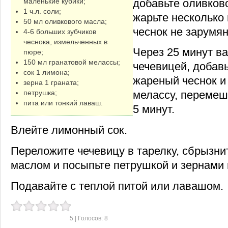
добавьте оливково
маленькие кубики;
1 ч.л. соли;
жарьте несколько 
50 мл оливкового масла;
чеснок не зарумян
4-6 больших зубчиков
чеснока, измельченных в
Через 25 минут в
пюре;
150 мл гранатовой мелассы;
чечевицей, добав
сок 1 лимона;
жареный чеснок и
зерна 1 граната;
петрушка;
мелассу, перемеш
пита или тонкий лаваш.
5 минут.
Влейте лимонный сок.
Переложите чечевицу в тарелку, сбрызн
маслом и посыпьте петрушкой и зернами 
Подавайте с теплой питой или лавашом.
5
| Голосов:
8