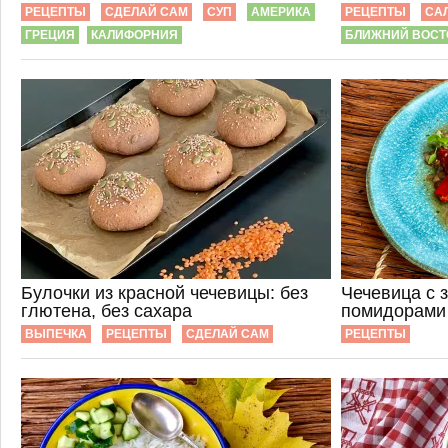
РЕЦЕПТЫ
СДЕЛАЙ САМ
СУП
АМЕРИКА
РЕЦЕПТЫ
СА
ГРЕЦИЯ
КАЛИФОРНИЯ
БЛИЖНИЙ ВОСТ
Булочки из красной чечевицы: без
Чечевица с 
глютена, без сахара
помидорами
ВЫПЕЧКА
РЕЦЕПТЫ
СДЕЛАЙ САМ
РЕЦЕПТЫ