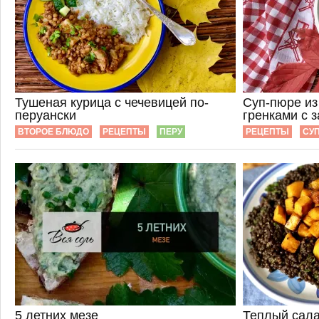
Тушеная курица с чечевицей по-
Суп-пюре из
перуански
гренками с 
ВТОРОЕ БЛЮДО
РЕЦЕПТЫ
ПЕРУ
РЕЦЕПТЫ
СУ
5 летних мезе
Теплый сала