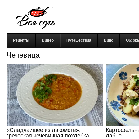
Рецепты
Видео
Путешествия
Вино
Обзор
Чечевица
«Сладчайшее из лакомств»:
Картофельны
греческая чечевичная похлебка
лабне