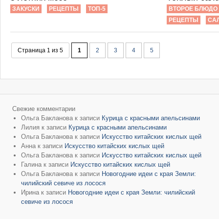
ЗАКУСКИ
РЕЦЕПТЫ
ТОП-5
ВТОРОЕ БЛЮДО
РЕЦЕПТЫ
СА
Страница 1 из 5
1
2
3
4
5
Свежие комментарии
Ольга Бакланова
к записи
Курица с красными апельсинами
Лилия
к записи
Курица с красными апельсинами
Ольга Бакланова
к записи
Искусство китайских кислых щей
Анна
к записи
Искусство китайских кислых щей
Ольга Бакланова
к записи
Искусство китайских кислых щей
Галина
к записи
Искусство китайских кислых щей
Ольга Бакланова
к записи
Новогодние идеи с края Земли:
чилийский севиче из лосося
Ирина
к записи
Новогодние идеи с края Земли: чилийский
севиче из лосося