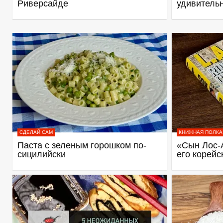
Риверсайде
удивитель
СДЕЛАЙ САМ
КНИЖНАЯ ПОЛКА
Паста с зеленым горошком по-
«Сын Лос-
сицилийски
его корейс