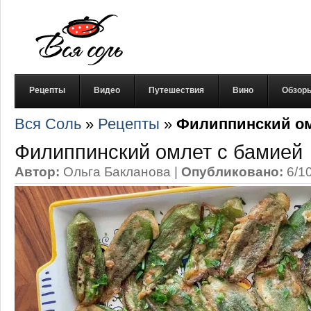
Рецепты
Видео
Путешествия
Вино
Обзор
Вся Соль
»
Рецепты
»
Филиппинский ом
Филиппинский омлет с бамией
Автор:
Ольга Бакланова
|
Опубликовано:
6/1