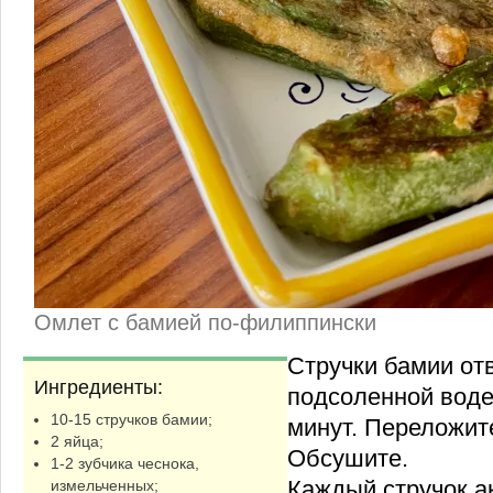
Омлет с бамией по-филиппински
Стручки бамии от
Ингредиенты:
подсоленной воде 
10-15 стручков бамии;
минут. Переложит
2 яйца;
Обсушите.
1-2 зубчика чеснока,
Каждый стручок а
измельченных;