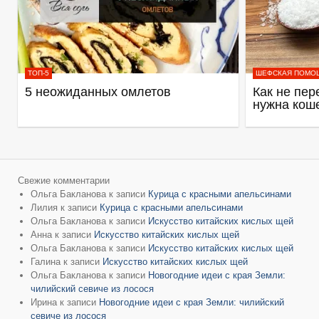
ТОП-5
ШЕФСКАЯ ПОМО
5 неожиданных омлетов
Как не пер
нужна кош
Свежие комментарии
Ольга Бакланова
к записи
Курица с красными апельсинами
Лилия
к записи
Курица с красными апельсинами
Ольга Бакланова
к записи
Искусство китайских кислых щей
Анна
к записи
Искусство китайских кислых щей
Ольга Бакланова
к записи
Искусство китайских кислых щей
Галина
к записи
Искусство китайских кислых щей
Ольга Бакланова
к записи
Новогодние идеи с края Земли:
чилийский севиче из лосося
Ирина
к записи
Новогодние идеи с края Земли: чилийский
севиче из лосося