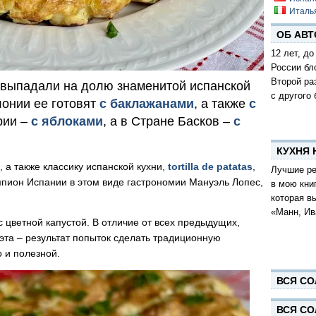
Италь
ОБ АВТ
12 лет, до
России бл
Второй ра
 выпадали на долю знаменитой испанской
с другого 
лонии ее готовят
с баклажанами
, а также
с
урии –
с яблоками
, а в Стране Басков –
с
КУХНЯ
 а также классику испанской кухни,
tortilla de patatas
,
Лучшие ре
пион Испании в этом виде гастрономии Мануэль Лопес,
в мою кни
которая в
«Манн, Ив
 цветной капустой. В отличие от всех предыдущих,
s, эта – результат попыток сделать традиционную
о и полезной.
ВСЯ СО
ВСЯ СО