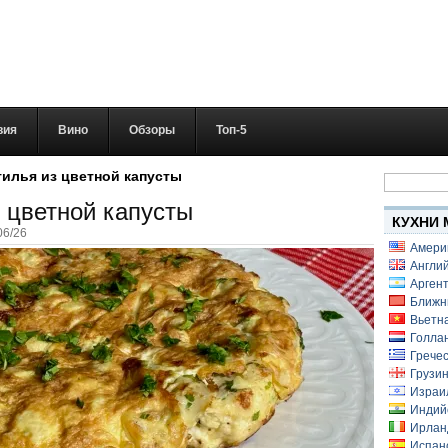
вия
Вино
Обзоры
Топ-5
Найти:
тилья из цветной капусты
 цветной капусты
КУХНИ 
06/26
Амери
Англий
Аргент
Ближн
Вьетн
Голлан
Гречес
Грузин
Израи
Индий
Ирлан
Испанс