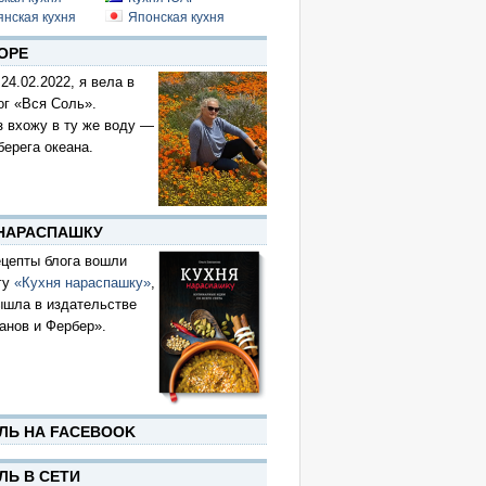
янская кухня
Японская кухня
ОРЕ
 24.02.2022, я вела в
ог «Вся Соль».
з вхожу в ту же воду —
берега океана.
 НАРАСПАШКУ
цепты блога вошли
гу
«Кухня нараспашку»
,
ышла в издательстве
анов и Фербер».
ЛЬ НА FACEBOOK
ЛЬ В СЕТИ