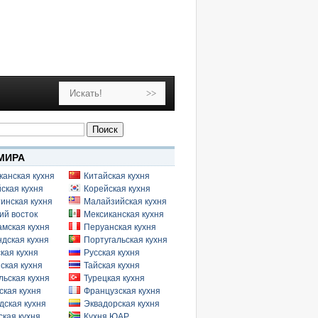
МИРА
канская кухня
Китайская кухня
ская кухня
Корейская кухня
инская кухня
Малайзийская кухня
ий восток
Мексиканская кухня
амская кухня
Перуанская кухня
дская кухня
Португальская кухня
кая кухня
Русская кухня
ская кухня
Тайская кухня
льская кухня
Турецкая кухня
ская кухня
Французская кухня
дская кухня
Эквадорская кухня
кая кухня
Кухня ЮАР