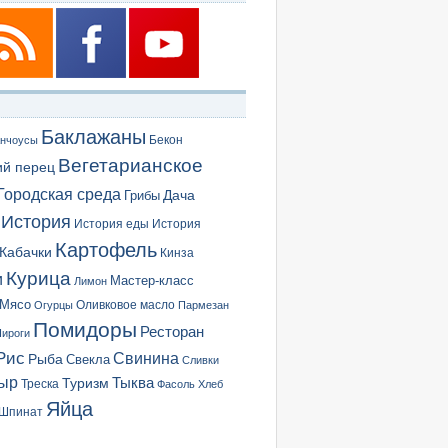
Баклажаны
Бекон
нчоусы
Вегетарианское
ий перец
Городская среда
Грибы
Дача
История
История еды
История
Картофель
Кабачки
Кинза
Курица
и
Мастер-класс
Лимон
Мясо
Оливковое масло
Огурцы
Пармезан
Помидоры
Ресторан
ироги
Рис
Свинина
Рыба
Свекла
Сливки
ыр
Туризм
Тыква
Треска
Фасоль
Хлеб
Яйца
Шпинат