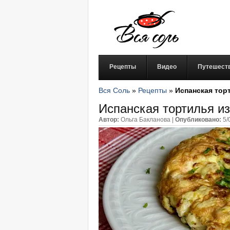
Рецепты
Видео
Путешест
Вся Соль
»
Рецепты
»
Испанская тор
Испанская тортилья из
Автор:
Ольга Бакланова
|
Опубликовано:
5/