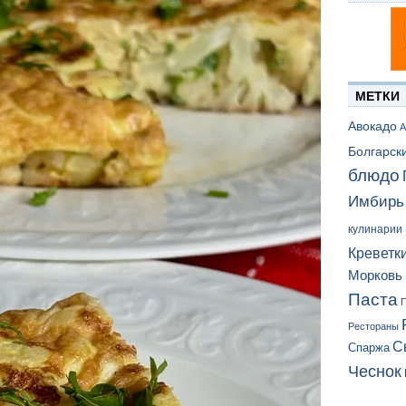
МЕТКИ
Авокадо
А
Болгарск
блюдо
Имбирь
кулинарии
Креветк
Морковь
Паста
П
Рестораны
С
Спаржа
Чеснок