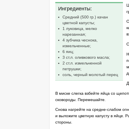
Ц
Ингредиенты:
г
Средний (500 гр.) качан
О
цветной капусты;
к
1 луковица, мелко
в
нарезанная;
4 зубчика чеснока,
С
измельченные;
6 яиц;
Н
3 ст.л. оливкового масла;
п
2 ст.л. измельченной
м
петрушки;
д
соль, черный молотый перец
Д
В миске слегка взбейте яйца со щепот
сковороды. Перемешайте.
Снова нагрейте на средне-слабом огн
и выложите цветную капусту в яйце. Р
стороны.