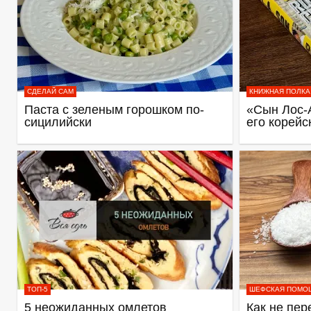
СДЕЛАЙ САМ
КНИЖНАЯ ПОЛКА
Паста с зеленым горошком по-
«Сын Лос-
сицилийски
его корейс
ТОП-5
ШЕФСКАЯ ПОМО
5 неожиданных омлетов
Как не пер