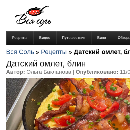
Рецепты
Видео
Путешествия
Вино
Обзор
Вся Соль
»
Рецепты
»
Датский омлет, б
Датский омлет, блин
Автор:
Ольга Бакланова
|
Опубликовано:
11/