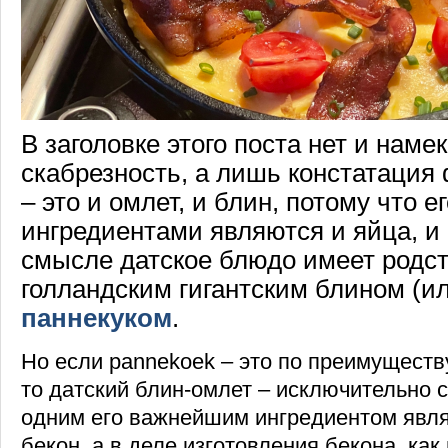
В заголовке этого поста нет и наме
скабрезность, а лишь констатация
– это и омлет, и блин, потому что 
ингредиентами являются и яйца, и 
смысле датское блюдо имеет родс
голландским гигантским блином (и
паннекуком
.
Но если pannekoek – это по преимуществ
то датский блин-омлет – исключительно 
одним его важнейшим ингредиентом явл
бекон, а в деле изготовления бекона, как