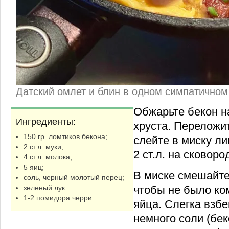
Датский омлет и блин в одном симпатичном
Обжарьте бекон н
Ингредиенты:
хруста. Переложит
150 гр. ломтиков бекона;
слейте в миску л
2 ст.л. муки;
2 ст.л. на сковоро
4 ст.л. молока;
5 яиц;
В миске смешайте
соль, черный молотый перец;
чтобы не было ко
зеленый лук
1-2 помидора черри
яйца. Слегка взбе
немного соли (бе