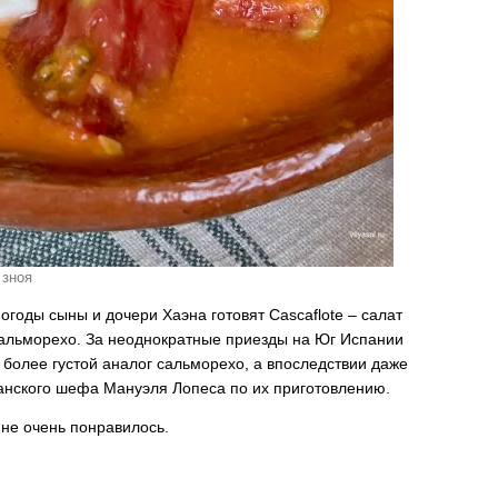
 зноя
годы сыны и дочери Хаэна готовят Cascaflote – салат
 сальморехо. За неоднократные приезды на Юг Испании
 более густой аналог сальморехо, а впоследствии даже
панского шефа Мануэля Лопеса по их приготовлению.
мне очень понравилось.