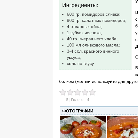
У
Ингредиенты:
В
600 гр. помидоров сливка;
с
800 гр. салатных помидоров;
б
4 отварных яйца;
у
1 зубчик чеснока;
40 гр. вчерашнего хлеба;
с
100 мл оливкового масла;
Д
3-4 ст.л. красного винного
О
уксуса;
соль по вкусу
В
з
белком (желтки используйте для друго
5
| Голосов:
4
ФОТОГРАФИИ