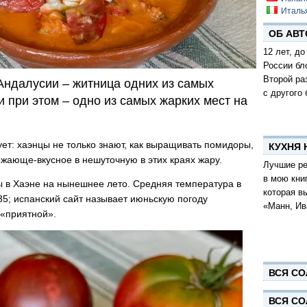
Италь
ОБ АВТ
12 лет, до
России бл
Второй ра
Андалусии – житница одних из самых
с другого 
 при этом – одно из самых жарких мест на
ует: хаэнцы не только знают, как выращивать помидоры,
КУХНЯ
ежающе-вкусное в нешуточную в этих краях жару.
Лучшие ре
в мою кни
ы в Хаэне на нынешнее лето. Средняя температура в
которая в
 35; испанский сайт называет июньскую погоду
«Манн, Ив
 «приятной».
ВСЯ СО
ВСЯ СО