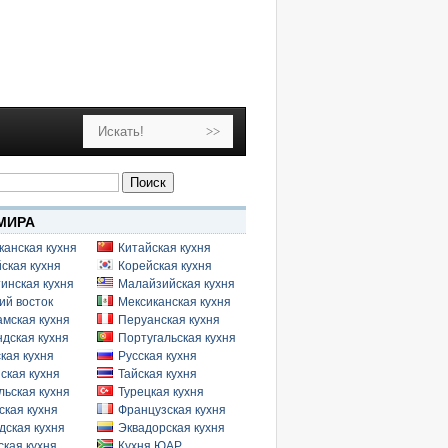
МИРА
канская кухня
Китайская кухня
ская кухня
Корейская кухня
инская кухня
Малайзийская кухня
ий восток
Мексиканская кухня
амская кухня
Перуанская кухня
дская кухня
Португальская кухня
кая кухня
Русская кухня
ская кухня
Тайская кухня
льская кухня
Турецкая кухня
ская кухня
Французская кухня
дская кухня
Эквадорская кухня
кая кухня
Кухня ЮАР