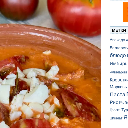
МЕТКИ
Авокадо
А
Болгарск
блюдо
Имбирь
кулинарии
Креветк
Морковь
Паста
Рис
Рыб
Ту
Треска
Я
Шпинат