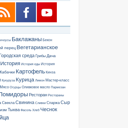
Баклажаны
Бекон
нчоусы
Вегетарианское
ий перец
Городская среда
Грибы
Дача
История
История еды
История
Картофель
Кабачки
Кинза
Курица
и
Мастер-класс
Кукуруза
Лимон
Мясо
Оливковое масло
Огурцы
Пармезан
Помидоры
Ресторан
Рестораны
Сыр
Свинина
а
Свекла
Спаржа
Сливки
Чеснок
ризм
Тыква
Фасоль
Хлеб
йца