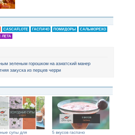
CASCAFLOTE
ГАСПАЧО
ПОМИДОРЫ
САЛЬМОРЕХО
С ЛЕТА
ным зеленым горошком на азиатский манер
няя закуска из перцев черри
ные супы для
5 вкусов гаспачо