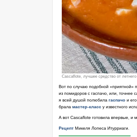
Cascaflote, лучшее средство от летнего
Вот по случаю подобной «приятной» по
из помидоров с гаспачо, или, точнее
я всей душой полюбила
гаспачо
и его
брала
мастер-класс
у известного ис
А вот Cascaflote готовила впервые, и 
Рецепт
Микеля Лопеса Итурриаги.