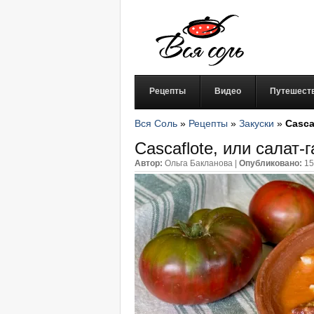
Рецепты
Видео
Путешест
Вся Соль
»
Рецепты
»
Закуски
»
Casca
Cascaflote, или салат-
Автор:
Ольга Бакланова
|
Опубликовано:
15