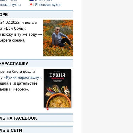
янская кухня
Японская кухня
ОРЕ
 24.02.2022, я вела в
ог «Вся Соль».
з вхожу в ту же воду —
берега океана.
 НАРАСПАШКУ
цепты блога вошли
гу
«Кухня нараспашку»
,
ышла в издательстве
анов и Фербер».
ЛЬ НА FACEBOOK
ЛЬ В СЕТИ