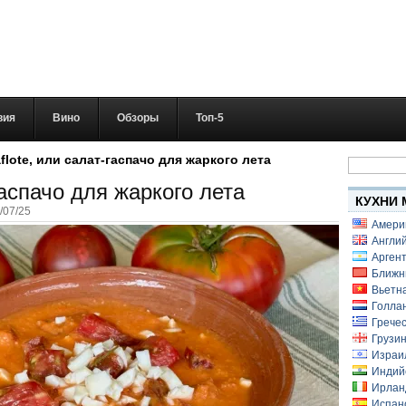
вия
Вино
Обзоры
Топ-5
Найти:
flote, или салат-гаспачо для жаркого лета
гаспачо для жаркого лета
КУХНИ 
/07/25
Амери
Англий
Аргент
Ближн
Вьетн
Голлан
Гречес
Грузин
Израи
Индий
Ирлан
Испанс