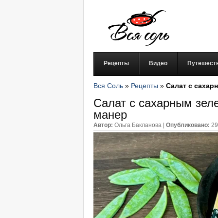
Рецепты
Видео
Путешест
Вся Соль
»
Рецепты
»
Салат с сахар
Салат с сахарным зел
манер
Автор:
Ольга Бакланова
|
Опубликовано:
29