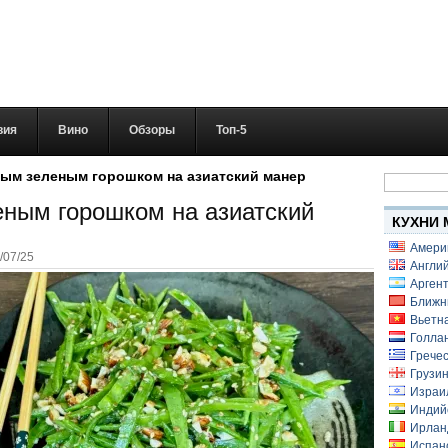
вия
Вино
Обзоры
Топ-5
Найти:
ным зеленым горошком на азиатский манер
еным горошком на азиатский
КУХНИ 
Амери
/07/25
Англий
Аргент
Ближн
Вьетн
Голлан
Гречес
Грузин
Израи
Индий
Ирлан
Испанс