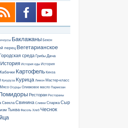
Баклажаны
Бекон
нчоусы
Вегетарианское
ий перец
Городская среда
Грибы
Дача
История
История еды
История
Картофель
Кабачки
Кинза
Курица
и
Мастер-класс
Кукуруза
Лимон
Мясо
Оливковое масло
Огурцы
Пармезан
Помидоры
Ресторан
Рестораны
Сыр
Свинина
а
Свекла
Спаржа
Сливки
Чеснок
ризм
Тыква
Фасоль
Хлеб
йца