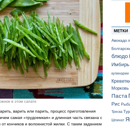
МЕТКИ
Авокадо
А
Болгарск
блюдо
Имбирь
кулинарии
Креветк
Морковь
Паста
ожное в этом салате
Рис
Рыб
арить, варить или парить, процесс приготовления
Ту
Треска
ричем самая «трудоемкая» и длинная часть связана с
Я
Шпинат
и от кончиков и волокнистой жилки. С таким заданием