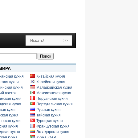
МИРА
канская кухня
Китайская кухня
ская кухня
Корейская кухня
инская кухня
Малайзийская кухня
ий восток
Мексиканская кухня
амская кухня
Перуанская кухня
дская кухня
Португальская кухня
кая кухня
Русская кухня
ская кухня
Тайская кухня
льская кухня
Турецкая кухня
ская кухня
Французская кухня
дская кухня
Эквадорская кухня
кая кухня
Кухня ЮАР