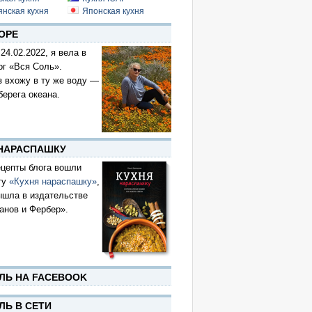
янская кухня
Японская кухня
ОРЕ
 24.02.2022, я вела в
ог «Вся Соль».
з вхожу в ту же воду —
берега океана.
 НАРАСПАШКУ
цепты блога вошли
гу
«Кухня нараспашку»
,
ышла в издательстве
анов и Фербер».
ЛЬ НА FACEBOOK
ЛЬ В СЕТИ