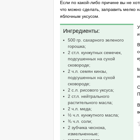
Если по какой-либо причине вы не хот
что можно сделать, заправить мелко 
яблочным уксусом.
У
Ингредиенты:
и
500 гр. сахарного зеленого
В
горошка;
с
2 ст.л. кунжутных семечек,
к
подсушенных на сухой
сковороде;
М
2 ч.л. семян кинзы,
н
подсушенных на сухой
сковороде;
С
2 с.л. рисового уксуса;
П
2 ст.л. нейтрального
растительного масла;
В
2 ч.л. меда;
в
½ ч.л. кунжутного масла;
¾ ч.л. соли;
2 зубчика чеснока,
измельченные;
горсть миндаля,