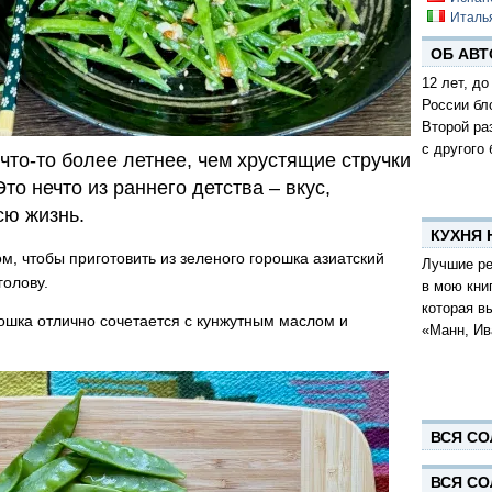
Италь
ОБ АВТ
12 лет, до
России бл
Второй ра
с другого 
что-то более летнее, чем хрустящие стручки
то нечто из раннего детства – вкус,
сю жизнь.
КУХНЯ
м, чтобы приготовить из зеленого горошка азиатский
Лучшие ре
голову.
в мою кни
которая в
ошка отлично сочетается с кунжутным маслом и
«Манн, Ив
ВСЯ СО
ВСЯ СО