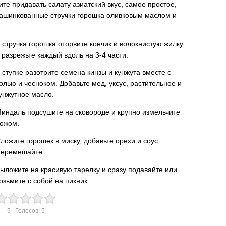
ите придавать салату азиатский вкус, самое простое,
нашинкованные стручки горошка оливковым маслом и
 стручка горошка оторвите кончик и волокнистую жилку
 разрежьте каждый вдоль на 3-4 части.
 ступке разотрите семена кинзы и кунжута вместе с
олью и чесноком. Добавьте мед, уксус, растительное и
унжутное масло.
индаль подсушите на сковороде и крупно измельчите
ожом.
ложите горошек в миску, добавьте орехи и соус.
еремешайте.
ыложите на красивую тарелку и сразу подавайте или
озьмите с собой на пикник.
5
| Голосов:
5