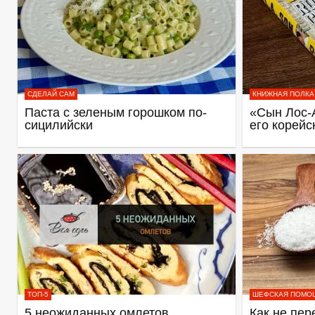
СДЕЛАЙ САМ
КНИЖНАЯ ПОЛКА
Паста с зеленым горошком по-
«Сын Лос-
сицилийски
его корейс
ТОП-5
ШЕФСКАЯ ПОМО
5 неожиданных омлетов
Как не пер