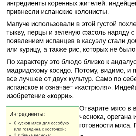
ингредиенты коренных жителей, индейцев 
привнесли испанские колонисты.
Мапуче использовали в этой густой похл
тыкву, перцы и зеленую фасоль наряду с
появлением испанцев в касуэлу стали до
или курицу, а также рис, которых не было
По характеру это блюдо близко к андалу
мадридскому косидо. Потому, видимо, и 
все лучшее от двух культур. Само по себ
испанское и означает «кастрюля». Инде
изобретение «корри».
Отварите мясо в 
Ингредиенты:
чеснока, орегана 
6 кусков мяса для оссобуко
готовности мяса.
или говядина с косточкой;
2 зубчика чеснока;