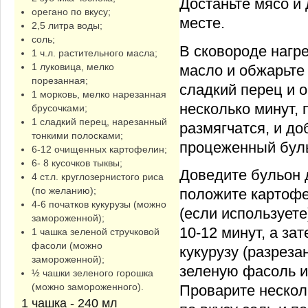
Достаньте мясо и
орегано по вкусу;
месте.
2,5 литра воды;
соль;
В сковороде нагр
1 ч.л. растительного масла;
1 луковица, мелко
масло и обжарьте 
порезанная;
сладкий перец и о
1 морковь, мелко нарезанная
несколько минут, 
брусочками;
1 сладкий перец, нарезанный
размягчатся, и до
тонкими полосками;
процеженный бул
6-12 очищенных картофелин;
6- 8 кусочков тыквы;
Доведите бульон 
4 ст.л. круглозернистого риса
(по желанию);
положите картофе
4-6 початков кукурузы (можно
(если используете
замороженной);
10-12 минут, а за
1 чашка зеленой стручковой
фасоли (можно
кукурузу (разреза
замороженной);
зеленую фасоль и
½ чашки зеленого горошка
(можно замороженного).
Проварите нескол
1 чашка - 240 мл