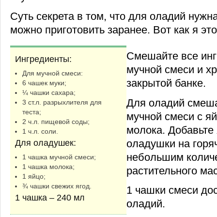
Суть секрета в том, что для оладий нужна
можно приготовить заранее. Вот как я эт
Смешайте все ин
Ингредиенты:
мучной смеси и хр
Для мучной смеси:
закрытой банке.
6 чашек муки;
¼ чашки сахара;
Для оладий смеша
3 ст.л. разрыхлителя для
теста;
мучной смеси с я
2 ч.л. пищевой соды;
молока. Добавьте
1 ч.л. соли.
оладушки на горя
Для оладушек:
небольшим колич
1 чашка мучной смеси;
1 чашка молока;
растительного ма
1 яйцо;
¾ чашки свежих ягод.
1 чашки смеси дос
1 чашка – 240 мл
оладий.