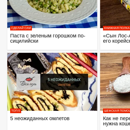
СДЕЛАЙ САМ
КНИЖНАЯ ПОЛКА
Паста с зеленым горошком по-
«Сын Лос-
сицилийски
его корейс
ТОП-5
ШЕФСКАЯ ПОМО
5 неожиданных омлетов
Как не пер
нужна кош