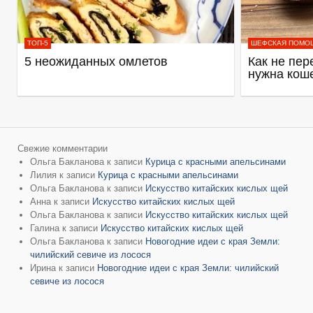
ТОП-5
ШЕФСКАЯ ПОМО
5 неожиданных омлетов
Как не пер
нужна кош
Свежие комментарии
Ольга Бакланова
к записи
Курица с красными апельсинами
Лилия
к записи
Курица с красными апельсинами
Ольга Бакланова
к записи
Искусство китайских кислых щей
Анна
к записи
Искусство китайских кислых щей
Ольга Бакланова
к записи
Искусство китайских кислых щей
Галина
к записи
Искусство китайских кислых щей
Ольга Бакланова
к записи
Новогодние идеи с края Земли:
чилийский севиче из лосося
Ирина
к записи
Новогодние идеи с края Земли: чилийский
севиче из лосося