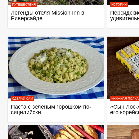
ПУТЕШЕСТВИЯ
ИСТОРИИ
Легенды отеля Mission Inn в
Персидские
Риверсайде
удивитель
СДЕЛАЙ САМ
КНИЖНАЯ ПОЛКА
Паста с зеленым горошком по-
«Сын Лос-
сицилийски
его корейс