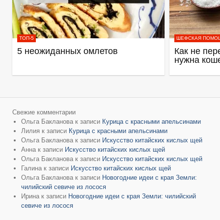
ТОП-5
ШЕФСКАЯ ПОМО
5 неожиданных омлетов
Как не пер
нужна кош
Свежие комментарии
Ольга Бакланова
к записи
Курица с красными апельсинами
Лилия
к записи
Курица с красными апельсинами
Ольга Бакланова
к записи
Искусство китайских кислых щей
Анна
к записи
Искусство китайских кислых щей
Ольга Бакланова
к записи
Искусство китайских кислых щей
Галина
к записи
Искусство китайских кислых щей
Ольга Бакланова
к записи
Новогодние идеи с края Земли:
чилийский севиче из лосося
Ирина
к записи
Новогодние идеи с края Земли: чилийский
севиче из лосося