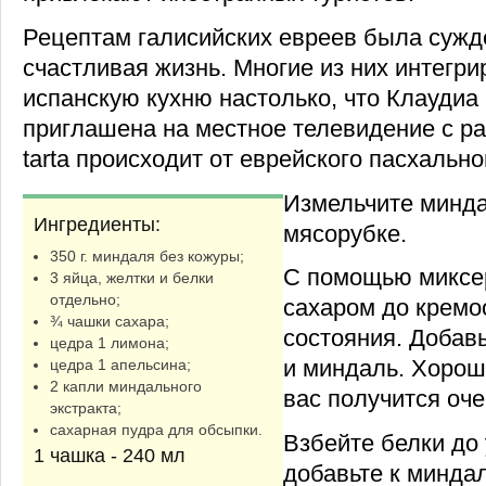
Рецептам галисийских евреев была сужд
счастливая жизнь. Многие из них интегри
испанскую кухню настолько, что Клаудиа
приглашена на местное телевидение с ра
tarta происходит от еврейского пасхально
Измельчите минда
Ингредиенты:
мясорубке.
350 г. миндаля без кожуры;
С помощью миксер
3 яйца, желтки и белки
отдельно;
сахаром до кремо
¾ чашки сахара;
состояния. Добавь
цедра 1 лимона;
и миндаль. Хорош
цедра 1 апельсина;
2 капли миндального
вас получится оче
экстракта;
сахарная пудра для обсыпки.
Взбейте белки до 
1 чашка - 240 мл
добавьте к минда