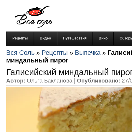
Рецепты
Видео
Путешествия
Вино
Обзор
Вся Соль
»
Рецепты
»
Выпечка
»
Галиси
миндальный пирог
Галисийский миндальный пиро
Автор:
Ольга Бакланова
|
Опубликовано:
27/