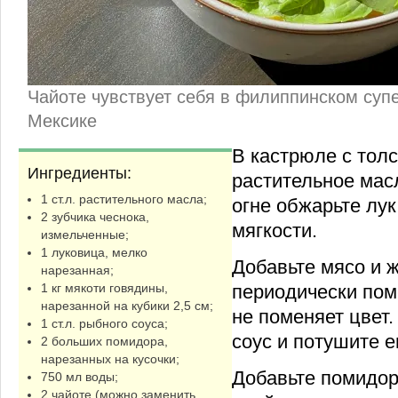
Чайоте чувствует себя в филиппинском супе,
Мексике
В кастрюле с тол
Ингредиенты:
растительное мас
1 ст.л. растительного масла;
огне обжарьте лук
2 зубчика чеснока,
мягкости.
измельченные;
1 луковица, мелко
Добавьте мясо и ж
нарезанная;
периодически пом
1 кг мякоти говядины,
нарезанной на кубики 2,5 см;
не поменяет цвет
1 ст.л. рыбного соуса;
соус и потушите е
2 больших помидора,
нарезанных на кусочки;
Добавьте помидор
750 мл воды;
2 чайоте (можно заменить