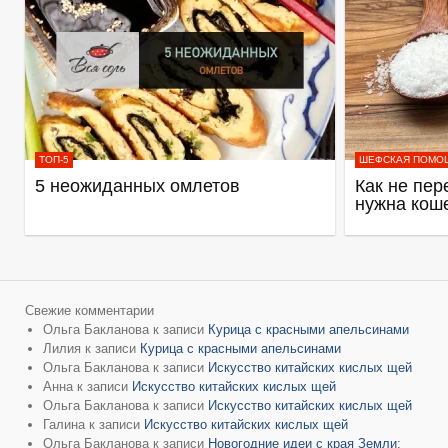
ТОП-5
ШЕФСКАЯ ПОМО
5 неожиданных омлетов
Как не пер
нужна кош
Свежие комментарии
Ольга Бакланова
к записи
Курица с красными апельсинами
Лилия
к записи
Курица с красными апельсинами
Ольга Бакланова
к записи
Искусство китайских кислых щей
Анна
к записи
Искусство китайских кислых щей
Ольга Бакланова
к записи
Искусство китайских кислых щей
Галина
к записи
Искусство китайских кислых щей
Ольга Бакланова
к записи
Новогодние идеи с края Земли: