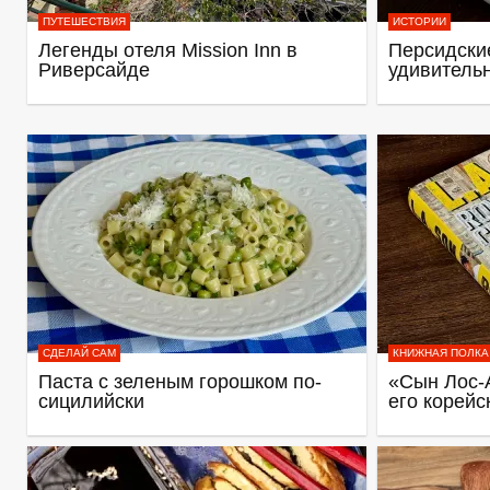
ПУТЕШЕСТВИЯ
ИСТОРИИ
Легенды отеля Mission Inn в
Персидские
Риверсайде
удивитель
СДЕЛАЙ САМ
КНИЖНАЯ ПОЛКА
Паста с зеленым горошком по-
«Сын Лос-
сицилийски
его корейс