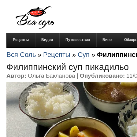
Рецепты
Видео
Путешествия
Вино
Обзор
Вся Соль
»
Рецепты
»
Суп
»
Филиппинск
Филиппинский суп пикадильо
Автор:
Ольга Бакланова
|
Опубликовано:
11/