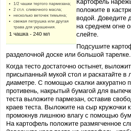
Картофель нарежь
1/2 чашки тертого пармезана;
положите в кастр
2 ст.л. сливочного масла;
несколько веточек тимьяна;
водой. Доведите д
свежая петрушка или другая
на среднем огне о
трава для украшения.
слейте.
1 чашка - 240 мл
Подсушите карто
разделочной доске или большой тарелке.
Когда тесто достаточно остынет, выложит
присыпанный мукой стол и раскатайте в 
диаметре. С помощью скалки аккуратно п
противень, накрытый бумагой для выпечк
теста выложите пармезан, оставив свобо
краев теста. Выложите на сыр кружочки 
промокнув лишнюю влагу с помощью бум
На картофель положите размягченное сл