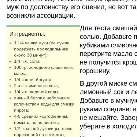
муж по достоинству его оценил, но вот та
возникли ассоциации.
Для теста смешайт
Ингредиенты:
солью. Добавьте 
1 1/4 чашки муки (ее лучше
кубиками сливочн
подержать в холодильнике
перетрите масло с
около 30 минут);
не получится кро
1/4 ч.л. соли;
100 гр. холодного сливочного
горошину.
масла;
1/4 чашки йогурта;
В другой миске см
2 ч.л. лимонного сока;
лимонный сок и л
1/4 ч.л. ледяной воды;
яичный белок с небольшим
Добавьте в мучну
количеством воды для смазки
руками соедините
пирога;
не мешайте. Завер
4-5 средних картофелины,
помыть, но не чистить;
уберите в холодил
1/2 красной луковицы, тонко
порезанной на сегменты;