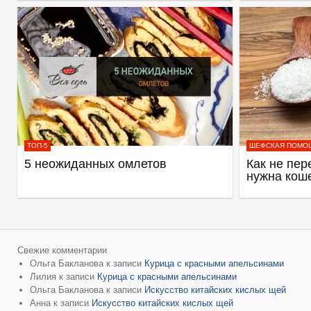
ТОП-5
ШЕФСКАЯ ПОМО
5 неожиданных омлетов
Как не пер
нужна кош
Свежие комментарии
Ольга Бакланова
к записи
Курица с красными апельсинами
Лилия
к записи
Курица с красными апельсинами
Ольга Бакланова
к записи
Искусство китайских кислых щей
Анна
к записи
Искусство китайских кислых щей