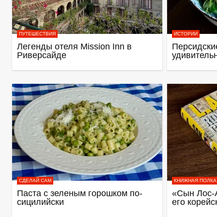
ПУТЕШЕСТВИЯ
ИСТОРИИ
Легенды отеля Mission Inn в
Персидские
Риверсайде
удивитель
СДЕЛАЙ САМ
КНИЖНАЯ ПОЛКА
Паста с зеленым горошком по-
«Сын Лос-
сицилийски
его корейс