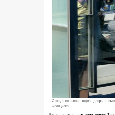
Отнюдь не косая входная дверь во вьет
Франциско
Входя в стеклянную дверь нового The 