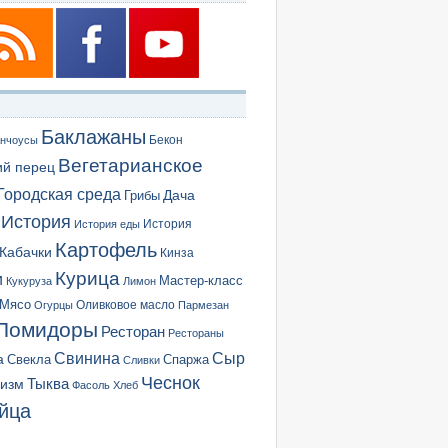
Баклажаны
Бекон
нчоусы
Вегетарианское
ий перец
Городская среда
Грибы
Дача
История
История еды
История
Картофель
Кабачки
Кинза
Курица
и
Мастер-класс
Кукуруза
Лимон
Мясо
Оливковое масло
Огурцы
Пармезан
Помидоры
Ресторан
Рестораны
Сыр
Свинина
а
Свекла
Спаржа
Сливки
Чеснок
ризм
Тыква
Фасоль
Хлеб
йца