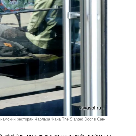
намский ресторан Чарльза Фана The Slanted Door в Сан-
Slanted Door, мы задержались в гардеробе, чтобы сдать