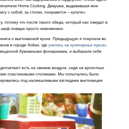
Vietnamese Home Cooking. Девушка, выдававшая мне
игу с собой, за столик, понравится – купите».
, потому что после такого обеда, который нас ожидал в
ие шеф-повара просто невозможно.
 книга о вьетнамской кухне. Предыдущую я покупала во
анов в городе Хойан, где
училась на кулинарных курсах
.
свещенной бумажными фонариками, и выбирали себе
едпочитают есть на свежем воздухе, сидя на крохотных
ыми пластиковыми столиками. Мы попытались было
етировались под насмешливыми взглядами вьетнамцев: