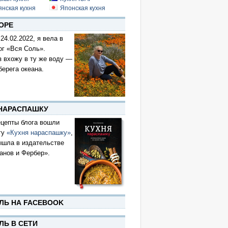
янская кухня
Японская кухня
ОРЕ
 24.02.2022, я вела в
ог «Вся Соль».
з вхожу в ту же воду —
берега океана.
 НАРАСПАШКУ
цепты блога вошли
гу
«Кухня нараспашку»
,
ышла в издательстве
анов и Фербер».
ЛЬ НА FACEBOOK
ЛЬ В СЕТИ