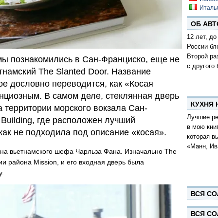
Италь
ОБ АВТ
12 лет, до
России бл
Второй ра
мы познакомились в Сан-Франциско, еще не
с другого 
тнамский The Slanted Door. Название
ое дословно переводится, как «Косая
енциозным. В самом деле, стеклянная дверь
КУХНЯ
а территории морского вокзала Сан-
Лучшие ре
 Building, где расположен лучший
в мою кни
как не подходила под описание «косая».
которая в
«Манн, Ив
ана вьетнамского шефа Чарльза Фана. Изначально The
ии района Mission, и его входная дверь была
у.
ВСЯ СО
ВСЯ СО