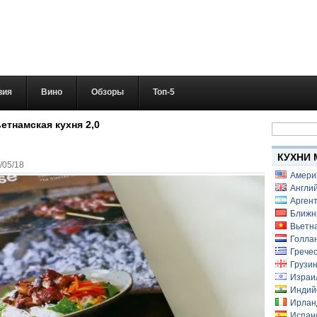
вия
Вино
Обзоры
Топ-5
Найти:
етнамская кухня 2,0
КУХНИ 
/05/18
Амери
Англий
Аргент
Ближн
Вьетн
Голлан
Гречес
Грузин
Израи
Индий
Ирлан
Испанс