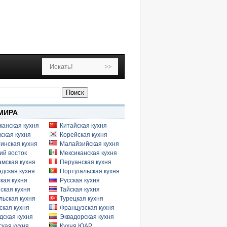
МИРА
канская кухня
Китайская кухня
ская кухня
Корейская кухня
инская кухня
Малайзийская кухня
ий восток
Мексиканская кухня
амская кухня
Перуанская кухня
дская кухня
Португальская кухня
кая кухня
Русская кухня
ская кухня
Тайская кухня
льская кухня
Турецкая кухня
ская кухня
Французская кухня
дская кухня
Эквадорская кухня
кая кухня
Кухня ЮАР