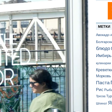
МЕТКИ
Авокадо
А
Болгарск
блюдо
Имбирь
кулинарии
Креветк
Морковь
Паста
Рис
Рыб
Ту
Треска
Я
Шпинат