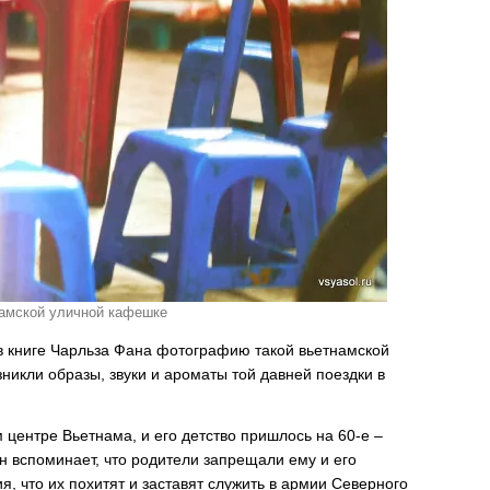
намской уличной кафешке
а в книге Чарльза Фана фотографию такой вьетнамской
зникли образы, звуки и ароматы той давней поездки в
 центре Вьетнама, и его детство пришлось на 60-е –
он вспоминает, что родители запрещали ему и его
я, что их похитят и заставят служить в армии Северного