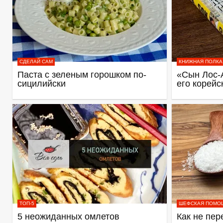
СДЕЛАЙ САМ
КНИЖНАЯ ПОЛКА
Паста с зеленым горошком по-
«Сын Лос-
сицилийски
его корейс
ТОП-5
ШЕФСКАЯ ПОМО
5 неожиданных омлетов
Как не пер