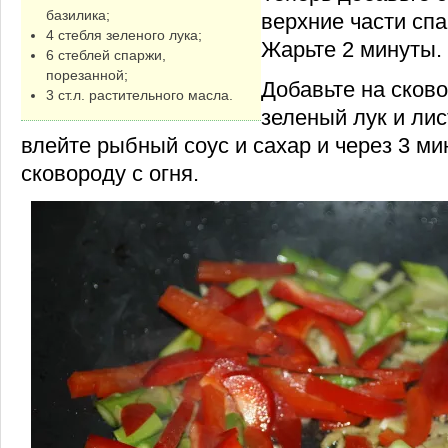
базилика;
верхние части сп
4 стебля зеленого лука;
Жарьте 2 минуты.
6 стеблей спаржи,
порезанной;
Добавьте на сково
3 ст.л. растительного масла.
зеленый лук и лис
влейте рыбный соус и сахар и через 3 м
сковороду с огня.