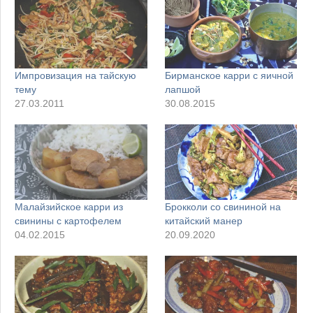
Импровизация на тайскую
Бирманское карри с яичной
тему
лапшой
27.03.2011
30.08.2015
Малайзийское карри из
Брокколи со свининой на
свинины с картофелем
китайский манер
04.02.2015
20.09.2020