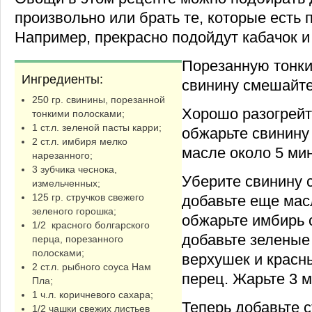
произвольно или брать те, которые есть п
Например, прекрасно подойдут кабачок и
Порезанную тонк
Ингредиенты:
свинину смешайте 
250 гр. свинины, порезанной
Хорошо разогрейт
тонкими полосками;
1 ст.л. зеленой пасты карри;
обжарьте свинину
2 ст.л. имбиря мелко
масле около 5 мин
нарезанного;
3 зубчика чеснока,
Уберите свинину 
измельченных;
125 гр. стручков свежего
добавьте еще мас
зеленого горошка;
обжарьте имбирь 
1/2 красного болгарского
добавьте зеленые
перца, порезанного
полосками;
верхушек и красн
2 ст.л. рыбного соуса Нам
перец. Жарьте 3 
Пла;
1 ч.л. коричневого сахара;
Теперь добавьте с
1/2 чашки свежих листьев