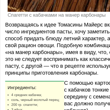
Спагетти с кабачками на манер карбонары
Возвращаясь к идее Томасины Майерс вк
число ингредиентов пасты, хочу заметить
способ придать блюду летний характер, а
свой рацион овощи. Подобную комбинац
«на манер карбонары», имея в виду, что,
это не следует воспринимать как класси
пасту, с другой — что в рецепте использ
принципы приготовления карбонары.
С помощью карто
Ингредиенты:
с кабачков тонкие
4 средних кабачка;
середину с семена
соль, черный молотый перец;
вас должно получи
200 гр. спагетти;
3 яйца;