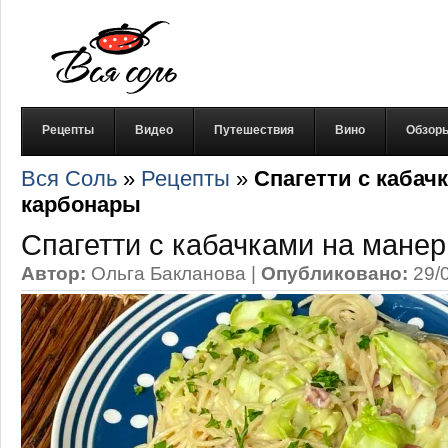
Рецепты
Видео
Путешествия
Вино
Обзор
Вся Соль
»
Рецепты
»
Спагетти с кабач
карбонары
Спагетти с кабачками на мане
Автор:
Ольга Бакланова
|
Опубликовано:
29/