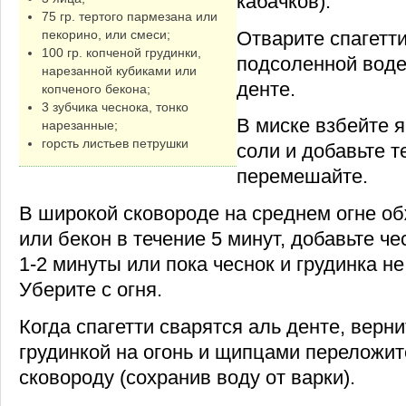
кабачков).
75 гр. тертого пармезана или
Отварите спагетт
пекорино, или смеси;
100 гр. копченой грудинки,
подсоленной воде
нарезанной кубиками или
денте.
копченого бекона;
3 зубчика чеснока, тонко
В миске взбейте 
нарезанные;
горсть листьев петрушки
соли и добавьте т
перемешайте.
В широкой сковороде на среднем огне об
или бекон в течение 5 минут, добавьте че
1-2 минуты или пока чеснок и грудинка н
Уберите с огня.
Когда спагетти сварятся аль денте, верни
грудинкой на огонь и щипцами переложите
сковороду (сохранив воду от варки).