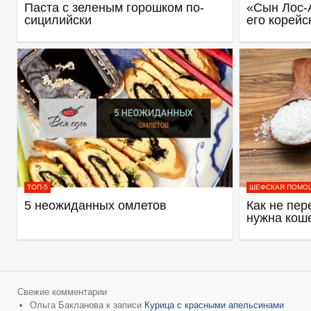
Паста с зеленым горошком по-
«Сын Лос-
сицилийски
его корейс
ТОП-5
ШЕФСКАЯ ПОМО
5 неожиданных омлетов
Как не пер
нужна кош
Свежие комментарии
Ольга Бакланова
к записи
Курица с красными апельсинами