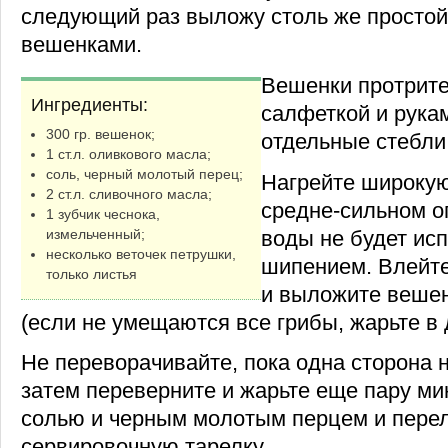
следующий раз выложу столь же простой
вешенками.
Вешенки протрит
Ингредиенты:
салфеткой и рука
300 гр. вешенок;
отдельные стебли
1 ст.л. оливкового масла;
соль, черный молотый перец;
Нагрейте широкую
2 ст.л. сливочного масла;
средне-сильном ог
1 зубчик чеснока,
воды не будет исп
измельченный;
несколько веточек петрушки,
шипением. Влейте
только листья
и выложите вешен
(если не умещаются все грибы, жарьте в 
Не переворачивайте, пока одна сторона 
затем переверните и жарьте еще пару ми
солью и черным молотым перцем и пере
сервировочную тарелку.