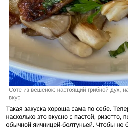
Соте из вешенок: настоящий грибной дух, н
вкус
Такая закуска хороша сама по себе. Тепе
насколько это вкусно с пастой, ризотто, 
обычной яичницей-болтуньей. Чтобы не 