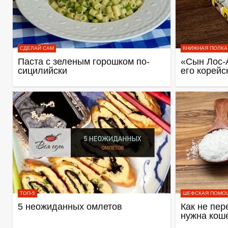
СДЕЛАЙ САМ
КНИЖНАЯ ПОЛКА
Паста с зеленым горошком по-
«Сын Лос-
сицилийски
его корейс
ТОП-5
ШЕФСКАЯ ПОМО
5 неожиданных омлетов
Как не пер
нужна кош