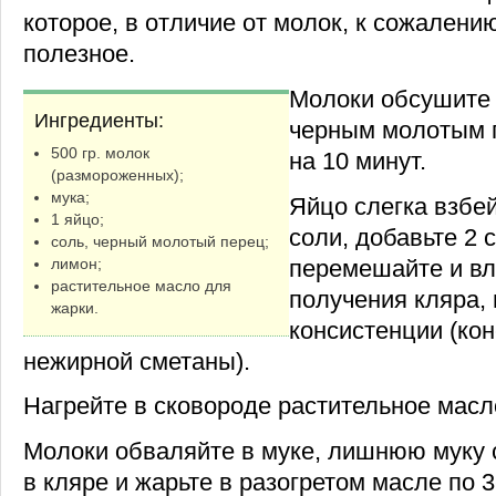
которое, в отличие от молок, к сожалени
полезное.
Молоки обсушите 
Ингредиенты:
черным молотым 
500 гр. молок
на 10 минут.
(размороженных);
мука;
Яйцо слегка взбе
1 яйцо;
соли, добавьте 2 с
соль, черный молотый перец;
перемешайте и вл
лимон;
растительное масло для
получения кляра,
жарки.
консистенции (ко
нежирной сметаны).
Нагрейте в сковороде растительное масл
Молоки обваляйте в муке, лишнюю муку с
в кляре и жарьте в разогретом масле по 