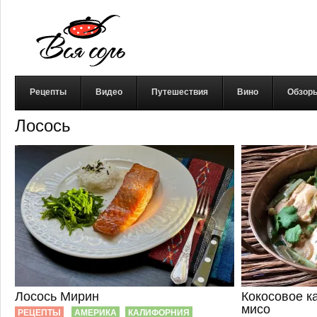
Рецепты
Видео
Путешествия
Вино
Обзор
Лосось
Лосось Мирин
Кокосовое к
мисо
РЕЦЕПТЫ
АМЕРИКА
КАЛИФОРНИЯ