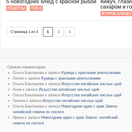
5 новогодних блюд с красной рыбой
Кижуч, глаз
сахаром и г
РЕЦЕПТЫ
ТОП-5
ВТОРОЕ БЛЮДО
Страница 1 из 3
1
2
3
Свежие комментарии
Ольга Бакланова
к записи
Курица с красными апельсинами
Лилия
к записи
Курица с красными апельсинами
Ольга Бакланова
к записи
Искусство китайских кислых щей
Анна
к записи
Искусство китайских кислых щей
Ольга Бакланова
к записи
Искусство китайских кислых щей
Галина
к записи
Искусство китайских кислых щей
Ольга Бакланова
к записи
Новогодние идеи с края Земли:
чилийский севиче из лосося
Ирина
к записи
Новогодние идеи с края Земли: чилийский
севиче из лосося