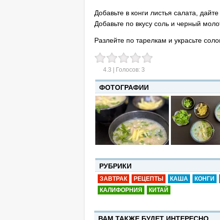
Добавьте в конги листья салата, дайт
Добавьте по вкусу соль и черный моло
Разлейте по тарелкам и украсьте сол
4.3
| Голосов:
3
ФОТОГРАФИИ
РУБРИКИ
ЗАВТРАК
РЕЦЕПТЫ
КАША
КОНГИ
КАЛИФОРНИЯ
КИТАЙ
ВАМ ТАКЖЕ БУДЕТ ИНТЕРЕСНО