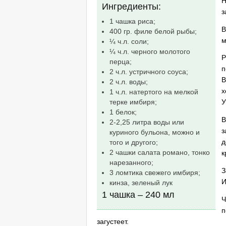
Н
Ингредиенты:
з
1 чашка риса;
В
400 гр. филе белой рыбы;
м
¼ ч.л. соли;
¼ ч.л. черного молотого
Р
перца;
п
2 ч.л. устричного соуса;
В
2 ч.л. воды;
х
1 ч.л. натертого на мелкой
терке имбиря;
У
1 белок;
В
2-2,25 литра воды или
з
куриного бульона, можно и
д
того и другого;
2 чашки салата романо, тонко
к
нарезанного;
З
3 ломтика свежего имбиря;
И
кинза, зеленый лук
1 чашка – 240 мл
Ч
п
загустеет.