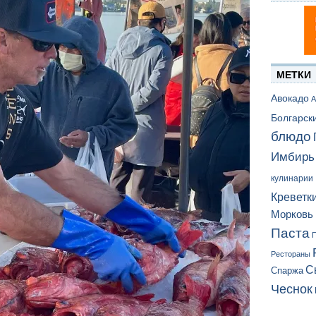
МЕТКИ
Авокадо
А
Болгарск
блюдо
Имбирь
кулинарии
Креветк
Морковь
Паста
П
Рестораны
С
Спаржа
Чеснок