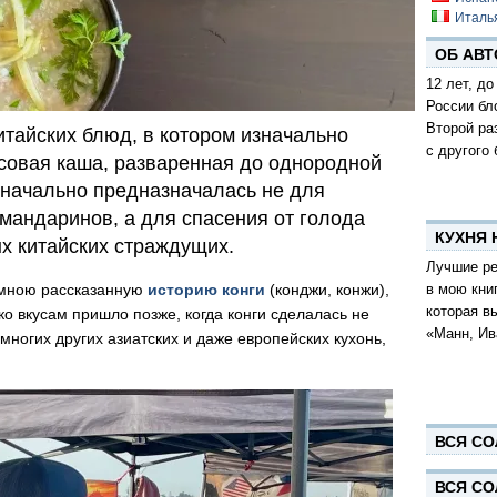
Италь
ОБ АВТ
12 лет, до
России бл
Второй ра
китайских блюд, в котором изначально
с другого 
Рисовая каша, разваренная до однородной
значально предназначалась не для
мандаринов, а для спасения от голода
КУХНЯ
х китайских страждущих.
Лучшие ре
в мою кни
 мною рассказанную
историю конги
(конджи, конжи),
которая в
ко вкусам пришло позже, когда конги сделалась не
«Манн, Ив
 многих других азиатских и даже европейских кухонь,
ВСЯ СО
ВСЯ СО