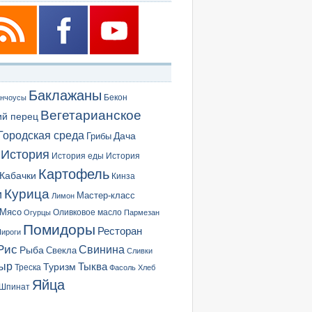
Баклажаны
Бекон
нчоусы
Вегетарианское
ий перец
Городская среда
Грибы
Дача
История
История еды
История
Картофель
Кабачки
Кинза
Курица
и
Мастер-класс
Лимон
Мясо
Оливковое масло
Огурцы
Пармезан
Помидоры
Ресторан
ироги
Рис
Свинина
Рыба
Свекла
Сливки
ыр
Туризм
Тыква
Треска
Фасоль
Хлеб
Яйца
Шпинат