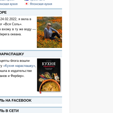
янская кухня
Японская кухня
ОРЕ
 24.02.2022, я вела в
ог «Вся Соль».
з вхожу в ту же воду —
берега океана.
 НАРАСПАШКУ
цепты блога вошли
гу
«Кухня нараспашку»
,
ышла в издательстве
анов и Фербер».
ЛЬ НА FACEBOOK
ЛЬ В СЕТИ