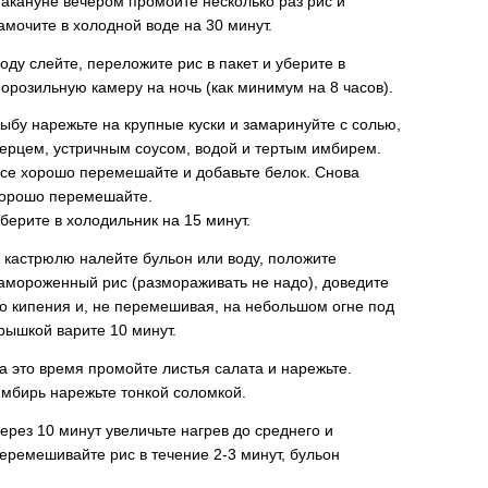
акануне вечером промойте несколько раз рис и
амочите в холодной воде на 30 минут.
оду слейте, переложите рис в пакет и уберите в
орозильную камеру на ночь (как минимум на 8 часов).
ыбу нарежьте на крупные куски и замаринуйте с солью,
ерцем, устричным соусом, водой и тертым имбирем.
се хорошо перемешайте и добавьте белок. Снова
орошо перемешайте.
берите в холодильник на 15 минут.
 кастрюлю налейте бульон или воду, положите
амороженный рис (размораживать не надо), доведите
о кипения и, не перемешивая, на небольшом огне под
рышкой варите 10 минут.
а это время промойте листья салата и нарежьте.
мбирь нарежьте тонкой соломкой.
ерез 10 минут увеличьте нагрев до среднего и
еремешивайте рис в течение 2-3 минут, бульон