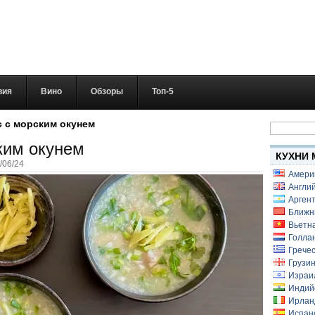
вия
Вино
Обзоры
Топ-5
Найти:
с с морским окунем
ким окунем
КУХНИ 
/06/24
Амери
Англий
Аргент
Ближн
Вьетн
Голлан
Гречес
Грузин
Израи
Индий
Ирлан
Испанс