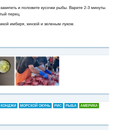
е закипеть и положите кусочки рыбы. Варите 2-3 минуты.
тый перец.
омкой имбиря, кинзой и зеленым луком.
КОНДЖИ
МОРСКОЙ ОКУНЬ
РИС
РЫБА
АМЕРИКА