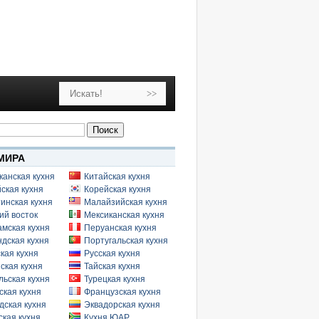
МИРА
канская кухня
Китайская кухня
ская кухня
Корейская кухня
инская кухня
Малайзийская кухня
ий восток
Мексиканская кухня
амская кухня
Перуанская кухня
дская кухня
Португальская кухня
кая кухня
Русская кухня
ская кухня
Тайская кухня
льская кухня
Турецкая кухня
ская кухня
Французская кухня
дская кухня
Эквадорская кухня
кая кухня
Кухня ЮАР