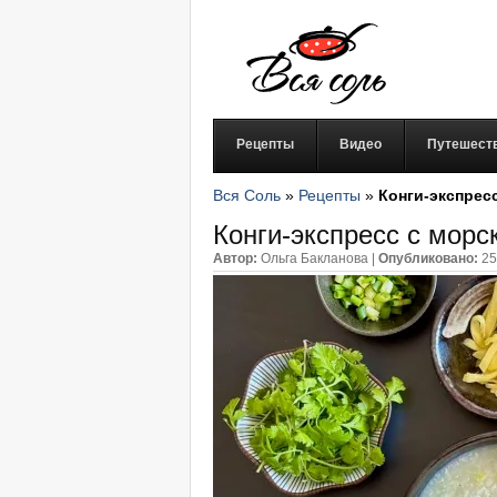
Рецепты
Видео
Путешест
Вся Соль
»
Рецепты
»
Конги-экспрес
Конги-экспресс с морс
Автор:
Ольга Бакланова
|
Опубликовано:
25