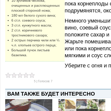
10 зубчиков чеснока,
пока корнеплоды 
очищенных и расплющенных
подрумянятся, око
плоской стороной ножа;
180 мл белого сухого вина;
Немного уменьшит
6 ст.л. соевого соуса;
3 ст.л. кунжутного масла;
вино, соевый соус
2 ст.л. коричневого
положите сахар и
тростникового сахара;
2 острых перчика чили или ¼
Жарьте помешивая
ч.л. хлопьев острого перца;
или пока корнепл
Большой пучок листьев
мягкими и соус сле
базилика.
Уберите с огня и 
5
| Голосов:
7
ВАМ ТАКЖЕ БУДЕТ ИНТЕРЕСНО