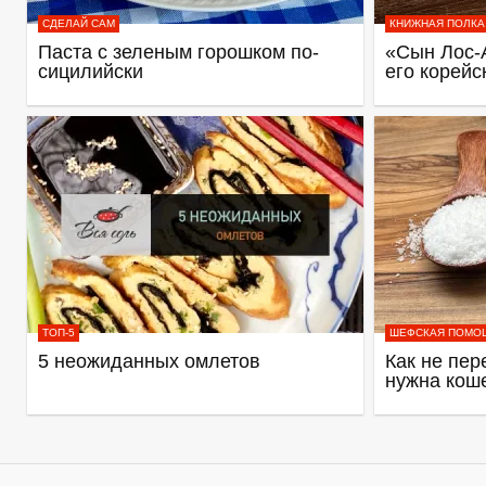
СДЕЛАЙ САМ
КНИЖНАЯ ПОЛКА
Паста с зеленым горошком по-
«Сын Лос-
сицилийски
его корейс
ТОП-5
ШЕФСКАЯ ПОМО
5 неожиданных омлетов
Как не пер
нужна кош