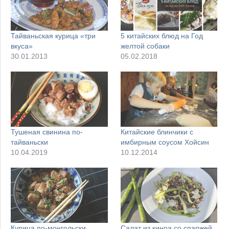
Тайваньская курица «три
5 китайских блюд на Год
вкуса»
желтой собаки
30.01.2013
05.02.2018
Тушеная свинина по-
Китайские блинчики с
тайваньски
имбирным соусом Хойсин
10.04.2019
10.12.2014
Курица по-монгольски
Салат из киноа со спаржей