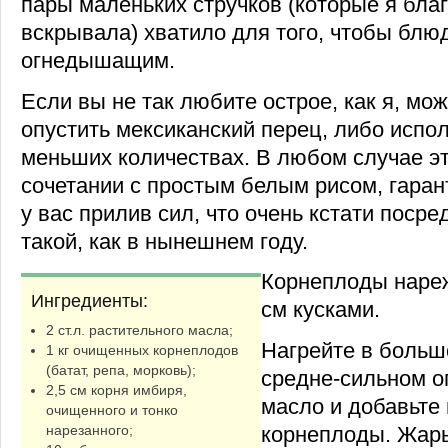
пары маленьких стручков (которые я бла
вскрывала) хватило для того, чтобы блю
огнедышащим.
Если вы не так любите острое, как я, мо
опустить мексиканский перец, либо испол
меньших количествах. В любом случае эт
сочетании с простым белым рисом, гара
у вас прилив сил, что очень кстати поср
такой, как в нынешнем году.
Корнеплоды нареж
Ингредиенты:
см кусками.
2 ст.л. растительного масла;
Нагрейте в больш
1 кг очищенных корнеплодов
(батат, репа, морковь);
средне-сильном о
2,5 см корня имбиря,
масло и добавьте 
очищенного и тонко
корнеплоды. Жарь
нарезанного;