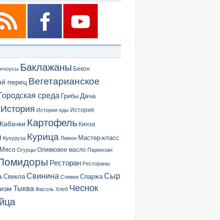
Баклажаны
Бекон
нчоусы
Вегетарианское
ий перец
Городская среда
Грибы
Дача
История
История еды
История
Картофель
Кабачки
Кинза
Курица
и
Мастер-класс
Кукуруза
Лимон
Мясо
Оливковое масло
Огурцы
Пармезан
Помидоры
Ресторан
Рестораны
Сыр
Свинина
а
Свекла
Спаржа
Сливки
Чеснок
ризм
Тыква
Фасоль
Хлеб
йца