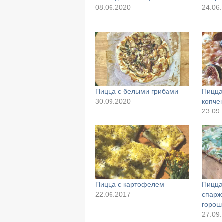
08.06.2020
24.06
Пицца с белыми грибами
Пицца
30.09.2020
копче
23.09
Пицца с картофелем
Пицца
22.06.2017
спарж
горош
27.09