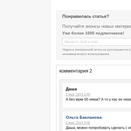
Понравилась статья?
Получайте анонсы новых материа
Уже более 1000 подписчиков!
*Адреса электронной почты не разглашаются и
некоммерческого использования.
комментария 2
Даша
2 мая, 2014 2:49
А без муки 00 никак? А то у нас ее нер
Ольга Бакланова
2 мая, 2014 4:06
Даша, можно попробовать сделать с о