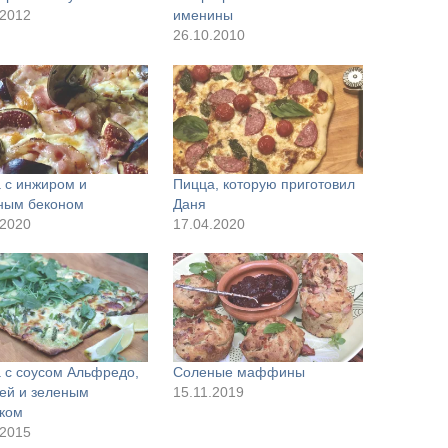
.2012
именины
26.10.2010
 с инжиром и
Пицца, которую приготовил
ным беконом
Даня
.2020
17.04.2020
 с соусом Альфредо,
Соленые маффины
ей и зеленым
15.11.2019
ком
.2015