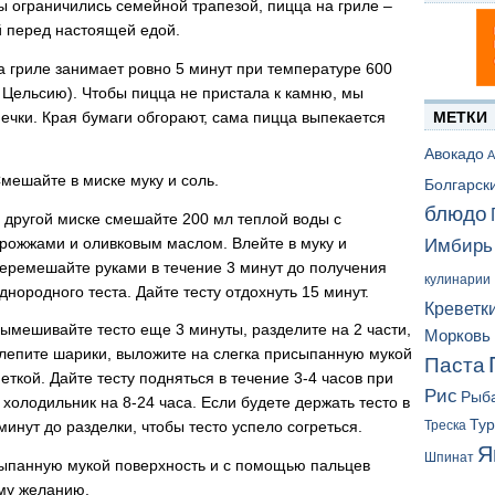
мы ограничились семейной трапезой, пицца на гриле –
й перед настоящей едой.
 гриле занимает ровно 5 минут при температуре 600
о Цельсию). Чтобы пицца не пристала к камню, мы
ечки. Края бумаги обгорают, сама пицца выпекается
МЕТКИ
Авокадо
А
мешайте в миске муку и соль.
Болгарск
блюдо
 другой миске смешайте 200 мл теплой воды с
рожжами и оливковым маслом. Влейте в муку и
Имбирь
еремешайте руками в течение 3 минут до получения
кулинарии
днородного теста. Дайте тесту отдохнуть 15 минут.
Креветк
ымешивайте тесто еще 3 минуты, разделите на 2 части,
Морковь
лепите шарики, выложите на слегка присыпанную мукой
Паста
ткой. Дайте тесту подняться в течение 3-4 часов при
Рис
Рыб
холодильник на 8-24 часа. Если будете держать тесто в
Ту
минут до разделки, чтобы тесто успело согреться.
Треска
Я
Шпинат
ыпанную мукой поверхность и с помощью пальцев
ему желанию.