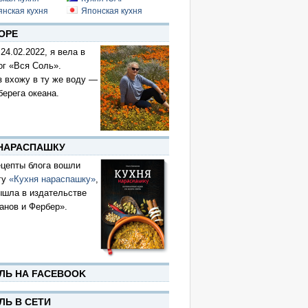
янская кухня
Японская кухня
ОРЕ
 24.02.2022, я вела в
ог «Вся Соль».
з вхожу в ту же воду —
берега океана.
 НАРАСПАШКУ
цепты блога вошли
гу
«Кухня нараспашку»
,
ышла в издательстве
анов и Фербер».
ЛЬ НА FACEBOOK
ЛЬ В СЕТИ