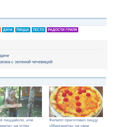
ДАЧА
ПИЦЦА
ТЕСТО
РАДОСТИ ГРИЛЯ
 даче
резка с зеленой чечевицей
й пиццайоло, или
Филипп приготовил пиццу
арита» на углях
«Маргарита» на свои