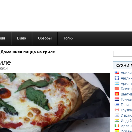
вия
Вино
Обзоры
Топ-5
Найти:
»
Домашняя пицца на гриле
иле
КУХНИ 
05/14
Амери
Англий
Аргент
Ближн
Вьетн
Голлан
Гречес
Грузин
Израи
Индий
Ирлан
Испанс