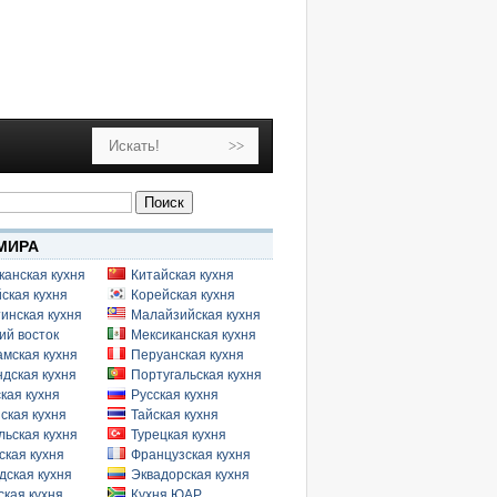
МИРА
канская кухня
Китайская кухня
ская кухня
Корейская кухня
инская кухня
Малайзийская кухня
ий восток
Мексиканская кухня
амская кухня
Перуанская кухня
дская кухня
Португальская кухня
кая кухня
Русская кухня
ская кухня
Тайская кухня
льская кухня
Турецкая кухня
ская кухня
Французская кухня
дская кухня
Эквадорская кухня
кая кухня
Кухня ЮАР