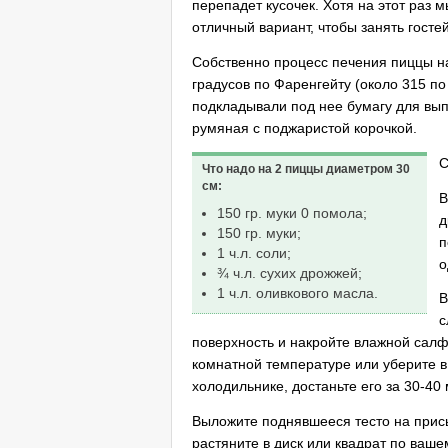
перепадет кусочек. Хотя на этот раз 
отличный вариант, чтобы занять госте
Собственно процесс печения пиццы на
градусов по Фаренгейту (около 315 п
подкладывали под нее бумагу для вып
румяная с поджаристой корочкой.
С
Что надо на 2 пиццы диаметром 30
см:
В
150 гр. муки 0 помола;
д
150 гр. муки;
п
1 ч.л. соли;
о
¾ ч.л. сухих дрожжей;
1 ч.л. оливкового масла.
В
с
поверхность и накройте влажной салфе
комнатной температуре или уберите в 
холодильнике, достаньте его за 30-40 
Выложите поднявшееся тесто на прис
растяните в диск или квадрат по ваш