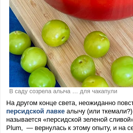
В саду созрела алыча … для чакапули
На другом конце света, неожиданно повс
персидской лавке
алычу (или ткемали?)
называется «персидской зеленой сливой»
Plum, — вернулась к этому опыту, и на с