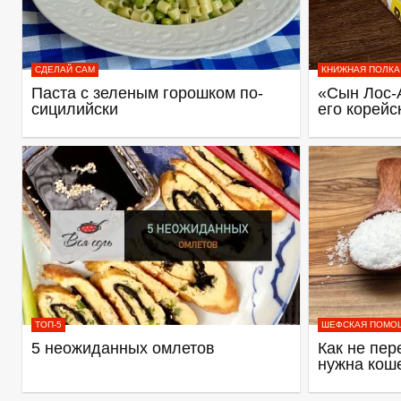
СДЕЛАЙ САМ
КНИЖНАЯ ПОЛКА
Паста с зеленым горошком по-
«Сын Лос-
сицилийски
его корейс
ТОП-5
ШЕФСКАЯ ПОМО
5 неожиданных омлетов
Как не пер
нужна кош