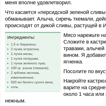
меня вполне удовлетворил.
Что касается «персидской зеленой сливы
обманывает. Алыча, сиречь ткемали, дей
происходят от дикой сливы, растущей в 
Мясо нарежьте на
Ингредиенты:
Сложите в кастр
1,5 кг баранины;
травами, алычей 
2 пучка эстрагона;
1 пучок кинзы;
вином. Я добави
1 пучок петрушки;
ягненка.
1 пучок зеленого лука;
100 гр. алычи (ткемали);
Посолите по вкус
2 зубчика чеснока,
измельченные;
Накройте кастрю
500 мл белого сухого вина;
варите на средне
соль
около 1 часа или
нежным.