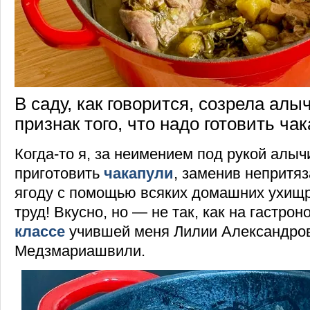
В саду, как говорится, созрела алы
признак того, что надо готовить чак
Когда-то я, за неимением под рукой алыч
приготовить
чакапули
, заменив непритя
ягоду с помощью всяких домашних ухищ
труд! Вкусно, но — не так, как на гастро
классе
учившей меня Лилии Александро
Медзмариашвили.