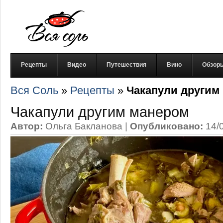
Рецепты
Видео
Путешествия
Вино
Обзор
Вся Соль
»
Рецепты
»
Чакапули другим
Чакапули другим манером
Автор:
Ольга Бакланова
|
Опубликовано:
14/