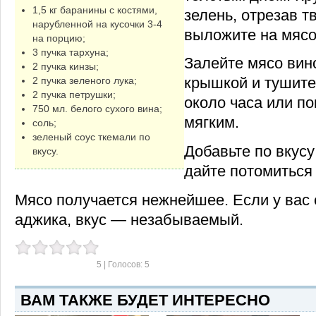
1,5 кг баранины с костями,
зелень, отрезав т
нарубленной на кусочки 3-4
выложите на мясо
на порцию;
3 пучка тархуна;
Залейте мясо вин
2 пучка кинзы;
крышкой и тушите
2 пучка зеленого лука;
2 пучка петрушки;
около часа или по
750 мл. белого сухого вина;
мягким.
соль;
зеленый соус ткемали по
Добавьте по вкусу
вкусу.
дайте потомиться 
Мясо получается нежнейшее. Если у вас
аджика, вкус — незабываемый.
5
| Голосов:
5
ВАМ ТАКЖЕ БУДЕТ ИНТЕРЕСНО