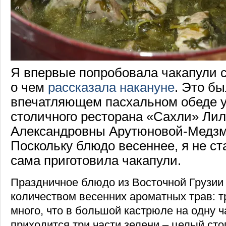
Я впервые попробовала чакапули 
о чем
рассказала накануне
. Это бы
впечатляющем пасхальном обеде у
столичного ресторана «Сахли» Ли
Александровны Арутюновой-Медз
Поскольку блюдо весеннее, я не ст
сама приготовила чакапули.
Праздничное блюдо из Восточной Грузии
количеством весенних ароматных трав: т
много, что в большой кастрюле на одну 
приходится три части зелени – целый сто