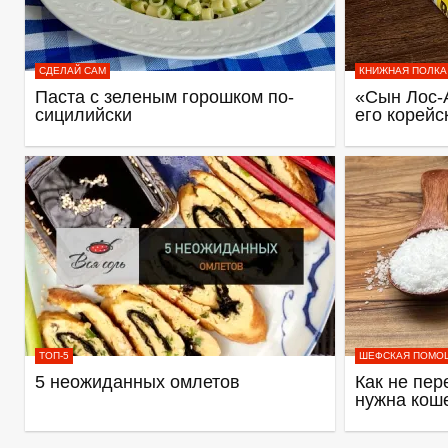
СДЕЛАЙ САМ
КНИЖНАЯ ПОЛКА
Паста с зеленым горошком по-
«Сын Лос-
сицилийски
его корейс
ТОП-5
ШЕФСКАЯ ПОМО
5 неожиданных омлетов
Как не пер
нужна кош