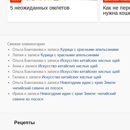
ТОП-5
ШЕФСКАЯ ПОМО
5 неожиданных омлетов
Как не пер
нужна кош
Свежие комментарии
Ольга Бакланова
к записи
Курица с красными апельсинами
Лилия
к записи
Курица с красными апельсинами
Ольга Бакланова
к записи
Искусство китайских кислых щей
Анна
к записи
Искусство китайских кислых щей
Ольга Бакланова
к записи
Искусство китайских кислых щей
Галина
к записи
Искусство китайских кислых щей
Ольга Бакланова
к записи
Новогодние идеи с края Земли:
чилийский севиче из лосося
Ирина
к записи
Новогодние идеи с края Земли: чилийский
севиче из лосося
Рецепты