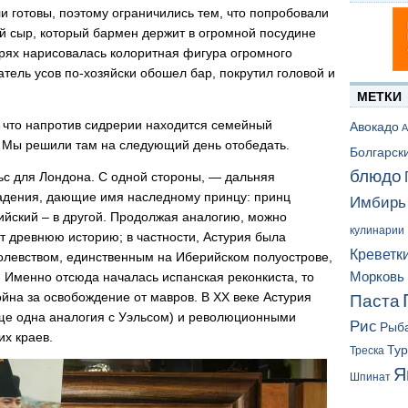
ли готовы, поэтому ограничились тем, что попробовали
й сыр, который бармен держит в огромной посудине
верях нарисовалась колоритная фигура огромного
тель усов по-хозяйски обошел бар, покрутил головой и
МЕТКИ
 что напротив сидрерии находится семейный
Авокадо
А
. Мы решили там на следующий день отобедать.
Болгарск
блюдо
льс для Лондона. С одной стороны, — дальняя
ладения, дающие имя наследному принцу: принц
Имбирь
рийский – в другой. Продолжая аналогию, можно
кулинарии
ют древнюю историю; в частности, Астурия была
Креветк
левством, единственным на Иберийском полуострове,
Морковь
. Именно отсюда началась испанская реконкиста, то
ойна за освобождение от мавров. В ХХ веке Астурия
Паста
ще одна аналогия с Уэльсом) и революционными
Рис
Рыб
их краев.
Ту
Треска
Я
Шпинат