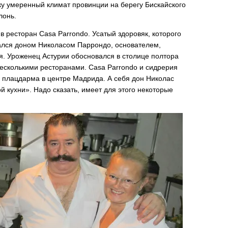
ьку умеренный климат провинции на берегу Бискайского
лонь.
в ресторан Casa Parrondo. Усатый здоровяк, которого
зался доном Николасом Паррондо, основателем,
. Уроженец Астурии обосновался в столице полтора
несколькими ресторанами. Casa Parrondo и сидрерия
о плацдарма в центре Мадрида. А себя дон Николас
 кухни». Надо сказать, имеет для этого некоторые