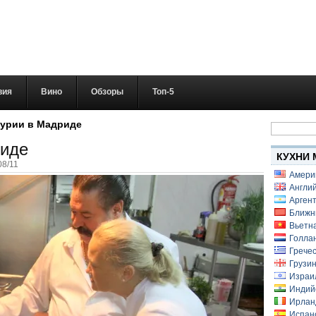
вия
Вино
Обзоры
Топ-5
Найти:
турии в Мадриде
риде
КУХНИ 
08/11
Амери
Англий
Аргент
Ближн
Вьетн
Голлан
Гречес
Грузин
Израи
Индий
Ирлан
Испанс