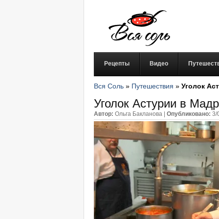
Рецепты
Видео
Путешест
Вся Соль
»
Путешествия
»
Уголок Ас
Уголок Астурии в Мад
Автор:
Ольга Бакланова
|
Опубликовано:
3/