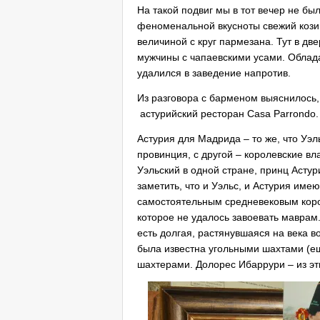
На такой подвиг мы в тот вечер не бы
феноменальной вкусноты свежий кози
величиной с круг пармезана. Тут в д
мужчины с чапаевскими усами. Облада
удалился в заведение напротив.
Из разговора с барменом выяснилось,
астурийский ресторан Casa Parrondo
Астурия для Мадрида – то же, что Уэ
провинция, с другой – королевские в
Уэльский в одной стране, принц Асту
заметить, что и Уэльс, и Астурия име
самостоятельным средневековым коро
которое не удалось завоевать маврам
есть долгая, растянувшаяся на века в
была известна угольными шахтами (е
шахтерами. Долорес Ибаррури – из эт