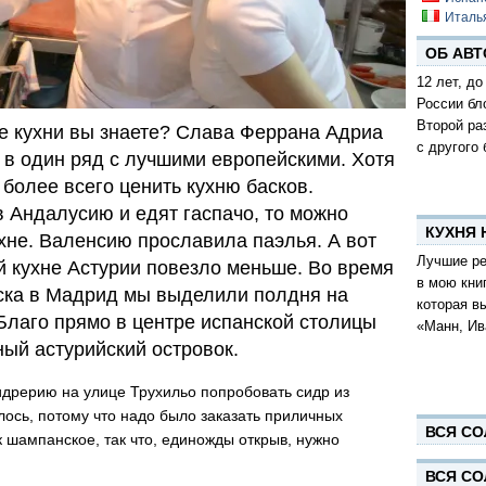
Италь
ОБ АВТ
12 лет, до
России бл
Второй ра
е кухни вы знаете? Слава Феррана Адриа
с другого 
 в один ряд с лучшими европейскими. Хотя
более всего ценить кухню басков.
в Андалусию и едят гаспачо, то можно
КУХНЯ
хне. Валенсию прославила паэлья. А вот
Лучшие ре
й кухне Астурии повезло меньше. Во время
в мою кни
ска в Мадрид мы выделили полдня на
которая в
Благо прямо в центре испанской столицы
«Манн, Ив
ый астурийский островок.
сидрерию на улице Трухильо попробовать сидр из
лось, потому что надо было заказать приличных
ВСЯ СО
к шампанское, так что, единожды открыв, нужно
ВСЯ СО