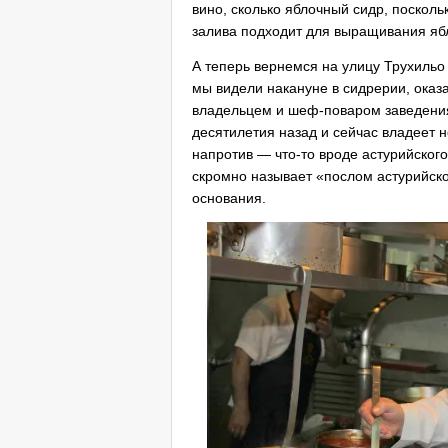
вино, сколько яблочный сидр, поскол
залива подходит для выращивания яб
А теперь вернемся на улицу Трухильо 
мы видели накануне в сидрерии, ока
владельцем и шеф-поваром заведения
десятилетия назад и сейчас владеет 
напротив — что-то вроде астурийског
скромно называет «послом астурийской
основания.