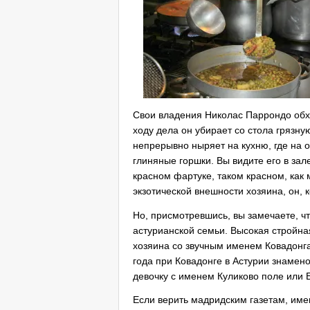
Свои владения Николас Паррондо обхо
ходу дела он убирает со стола грязну
непрерывно ныряет на кухню, где на 
глиняные горшки. Вы видите его в зал
красном фартуке, таком красном, как
экзотической внешности хозяина, он, 
Но, присмотревшись, вы замечаете, ч
астурианской семьи. Высокая стройная
хозяина со звучным именем Ковадонга.
года при Ковадонге в Астурии знамен
девочку с именем Куликово поле или 
Если верить мадридским газетам, им