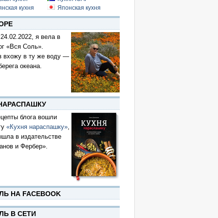
янская кухня
Японская кухня
ОРЕ
 24.02.2022, я вела в
ог «Вся Соль».
з вхожу в ту же воду —
берега океана.
 НАРАСПАШКУ
цепты блога вошли
гу
«Кухня нараспашку»
,
ышла в издательстве
анов и Фербер».
ЛЬ НА FACEBOOK
ЛЬ В СЕТИ