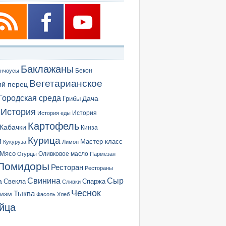
Баклажаны
Бекон
нчоусы
Вегетарианское
ий перец
Городская среда
Грибы
Дача
История
История еды
История
Картофель
Кабачки
Кинза
Курица
и
Мастер-класс
Кукуруза
Лимон
Мясо
Оливковое масло
Огурцы
Пармезан
Помидоры
Ресторан
Рестораны
Сыр
Свинина
а
Свекла
Спаржа
Сливки
Чеснок
ризм
Тыква
Фасоль
Хлеб
йца