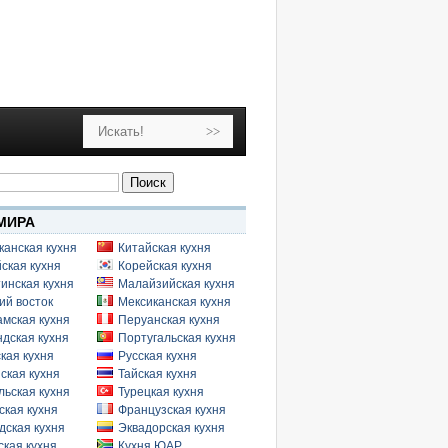
МИРА
канская кухня
Китайская кухня
ская кухня
Корейская кухня
инская кухня
Малайзийская кухня
ий восток
Мексиканская кухня
амская кухня
Перуанская кухня
дская кухня
Португальская кухня
кая кухня
Русская кухня
ская кухня
Тайская кухня
льская кухня
Турецкая кухня
ская кухня
Французская кухня
дская кухня
Эквадорская кухня
кая кухня
Кухня ЮАР