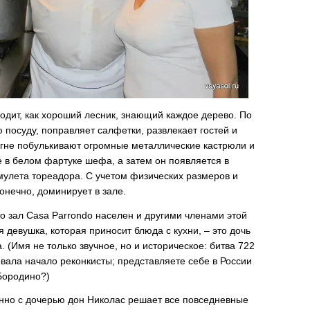
дит, как хороший лесник, знающий каждое дерево. По
ю посуду, поправляет салфетки, развлекает гостей и
огне побулькивают огромные металлические кастрюли и
е в белом фартуке шефа, а затем он появляется в
 мулета тореадора. С учетом физических размеров и
конечно, доминирует в зале.
то зал Casa Parrondo населен и другими членами этой
 девушка, которая приносит блюда с кухни, – это дочь
 (Имя не только звучное, но и историческое: битва 722
овала начало реконкисты; представляете себе в России
Бородино?)
енно с дочерью дон Николас решает все повседневные