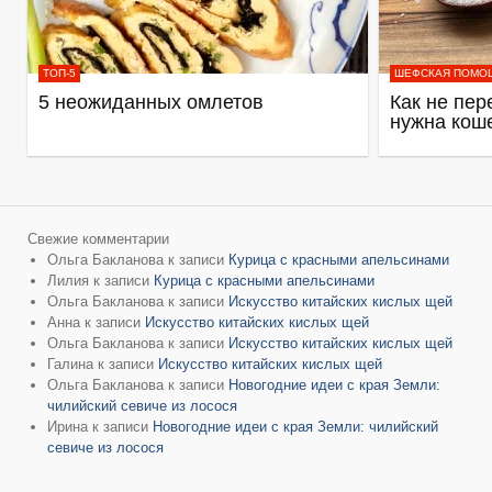
ТОП-5
ШЕФСКАЯ ПОМО
5 неожиданных омлетов
Как не пер
нужна кош
Свежие комментарии
Ольга Бакланова
к записи
Курица с красными апельсинами
Лилия
к записи
Курица с красными апельсинами
Ольга Бакланова
к записи
Искусство китайских кислых щей
Анна
к записи
Искусство китайских кислых щей
Ольга Бакланова
к записи
Искусство китайских кислых щей
Галина
к записи
Искусство китайских кислых щей
Ольга Бакланова
к записи
Новогодние идеи с края Земли:
чилийский севиче из лосося
Ирина
к записи
Новогодние идеи с края Земли: чилийский
севиче из лосося