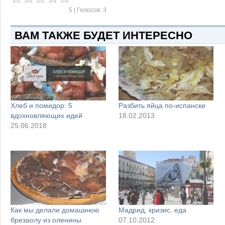
5
| Голосов:
3
ВАМ ТАКЖЕ БУДЕТ ИНТЕРЕСНО
Хлеб и помидор: 5
Разбить яйца по-испански
вдохновляющих идей
18.02.2013
25.06.2018
Как мы делали домашнюю
Мадрид, кризис, еда
брезаолу из оленины
07.10.2012