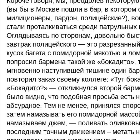
Короче говоря, мы, преодолев некотору
(вы бы в Москве пошли в бар, в котором 
милиционеры, пардон, полицейские?), во
стали проталкиваться среди патрульных к
Оглядываясь по сторонам, довольно быс
завтрак полицейского — это разрезанны
кусок багета с помидорной мякотью и ло
попросил бармена такой же «бокадито», т
мгновенно наступившей тишине один бар
повторил заказ своему коллеге: «Тут бок
«Бокадито?» — откликнулся второй барме
было видно, что подобная просьба есть 
абсурдное. Тем не менее, принялся споро
затем намазывать его помидорной массо
намазываем джем, — поливать оливковы
последним точным движением – метать н