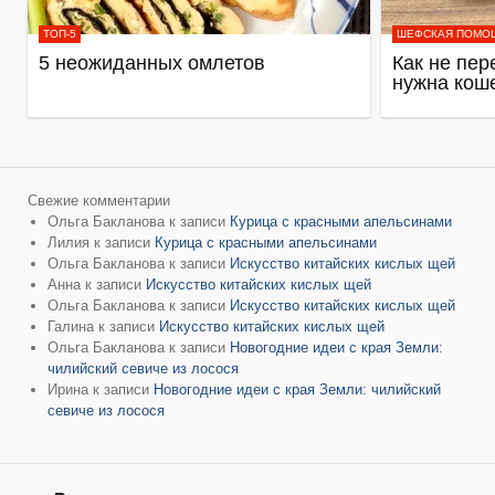
ТОП-5
ШЕФСКАЯ ПОМО
5 неожиданных омлетов
Как не пер
нужна кош
Свежие комментарии
Ольга Бакланова
к записи
Курица с красными апельсинами
Лилия
к записи
Курица с красными апельсинами
Ольга Бакланова
к записи
Искусство китайских кислых щей
Анна
к записи
Искусство китайских кислых щей
Ольга Бакланова
к записи
Искусство китайских кислых щей
Галина
к записи
Искусство китайских кислых щей
Ольга Бакланова
к записи
Новогодние идеи с края Земли:
чилийский севиче из лосося
Ирина
к записи
Новогодние идеи с края Земли: чилийский
севиче из лосося