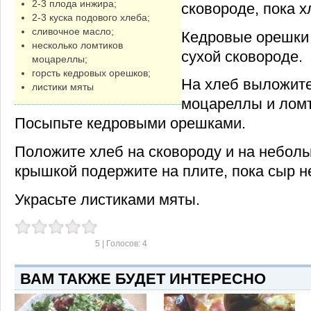
2-3 плода инжира;
сковороде, пока х
2-3 куска подового хлеба;
сливочное масло;
Кедровые орешки
несколько ломтиков
сухой сковороде.
моцареллы;
горсть кедровых орешков;
На хлеб выложит
листики мяты
моцареллы и ломт
Посыпьте кедровыми орешками.
Положите хлеб на сковороду и на небол
крышкой подержите на плите, пока сыр н
Украсьте листиками мяты.
5
| Голосов:
4
ВАМ ТАКЖЕ БУДЕТ ИНТЕРЕСНО